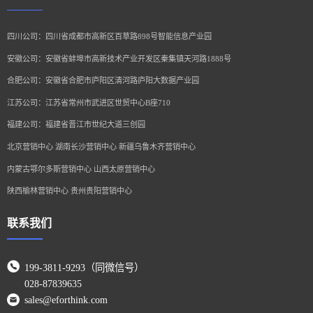
四川公司：四川省成都市高新区百草路898号智能信息产业园
安徽公司：安徽省蚌埠市高新技术产业开发区秦集镇天河路1888号
合肥公司：安徽省合肥市庐阳区清河路庐阳大数据产业园
江苏公司：江苏省常州市武进区世贸中心B座710
福建公司：福建省晋江市世纪大道三创园
北京营销中心 湖南长沙营销中心 新疆乌鲁木齐营销中心
内蒙古鄂尔多斯营销中心 山西太原营销中心
陕西榆林营销中心 贵州贵阳营销中心
联系我们
199-3811-9293（同微信号）
028-87839635
sales@eforthink.com