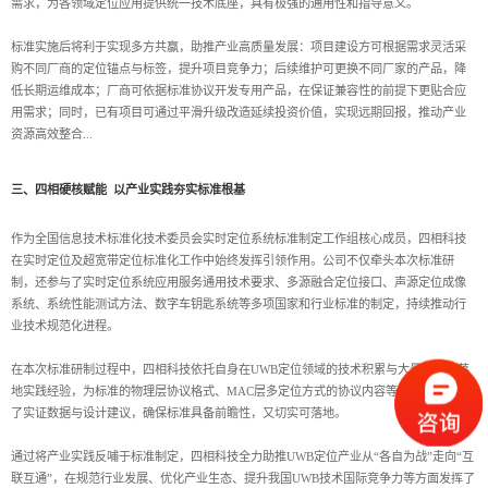
需求，为各领域定位应用提供统一技术底座，具有极强的通用性和指导意义。
标准实施后将利于实现多方共赢，助推产业高质量发展：项目建设方可根据需求灵活采
购不同厂商的定位锚点与标签，提升项目竞争力；后续维护可更换不同厂家的产品，降
低长期运维成本；厂商可依据标准协议开发专用产品，在保证兼容性的前提下更贴合应
用需求；同时，已有项目可通过平滑升级改造延续投资价值，实现远期回报，推动产业
资源高效整合...
三、四相硬核赋能 以产业实践夯实标准根基
作为全国信息技术标准化技术委员会实时定位系统标准制定工作组核心成员，四相科技
在实时定位及超宽带定位标准化工作中始终发挥引领作用。公司不仅牵头本次标准研
制，还参与了实时定位系统应用服务通用技术要求、多源融合定位接口、声源定位成像
系统、系统性能测试方法、数字车钥匙系统等多项国家和行业标准的制定，持续推动行
业技术规范化进程。
在本次标准研制过程中，四相科技依托自身在UWB定位领域的技术积累与大量跨行业落
地实践经验，为标准的物理层协议格式、MAC层多定位方式的协议内容等关键条款提供
了实证数据与设计建议，确保标准具备前瞻性，又切实可落地。
通过将产业实践反哺于标准制定，四相科技全力助推UWB定位产业从“各自为战”走向“互
联互通”，在规范行业发展、优化产业生态、提升我国UWB技术国际竞争力等方面发挥了