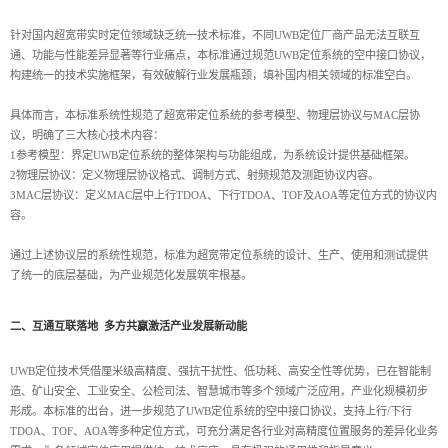
针对国内超宽带实时定位领域缺乏统一技术标准，不同UWB定位厂商产品无法互联互
通、功能与性能差异显著等行业痛点，本标准通过规范UWB定位系统的空中接口协议，
构建统一的技术实施框架，有效破解行业发展瓶颈，填补国内相关领域的标准空白。
具体而言，本标准系统性规范了超宽带定位系统的参考模型、物理层协议与MAC层协
议，明确了三大核心技术内容：
1参考模型：界定UWB定位系统的整体架构与功能组成，为系统设计提供基础框架。
2物理层协议：定义物理层协议格式、调制方式、射频规范及测距协议内容。
3MAC层协议：定义MAC层中上行TDOA、下行TDOA、TOF及AOA等定位方式的协议内
容。
通过上述协议层的系统性规范，标准为超宽带定位系统的设计、生产、使用和测试提供
了统一的底层基础，为产业规范化发展筑牢根基。
二、互通互联落地 多方共赢激活产业发展新动能
UWB定位技术凭借厘米级高精度、强抗干扰性、低功耗、高安全性等优势，已在智能制
造、矿山安全、工业安全、公检司法、智慧城市等多个领域广泛应用，产业化规模初步
形成。本标准的出台，进一步规范了UWB定位系统的空中接口协议，支持上行/下行
TDOA、TOF、AOA等多种定位方式，可充分满足各行业对高精度位置服务的差异化业务