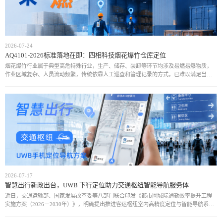
2026-07-24
AQ4101-2026标准落地在即：四相科技烟花爆竹仓库定位
烟花爆竹行业属于典型高危特殊行业，生产、储存、装卸等环节均涉及易燃易爆物质，
作业区域复杂、人员流动频繁，传统依靠人工巡查和管理记录的方式，已难以满足当前
安全监管需求。近年来，行业安全事故仍时有发生，人员位置不可知、危险区域管控不
足、异常情况
2026-07-17
智慧出行新政出台，UWB 下行定位助力交通枢纽智能导航服务体
近日，交通运输部、国家发展改革委等八部门联合印发《都市圈城际通勤效率提升工程
实施方案（2026－2030年）》，明确提出推进客运枢纽室内高精度定位与智能导航系统
建设，提升枢纽内部出行服务的便捷性与智能化水平。在此政策推动下，依托UWB下行T