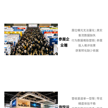
展位曝光无法量化 | 真实
客流数据缺失
参展企
行为数据难助营销 | 参展
业端
投入难评效果
获客转化缺少依据
营收渠道单一受限 | 导览
精度体验不稳
场馆运