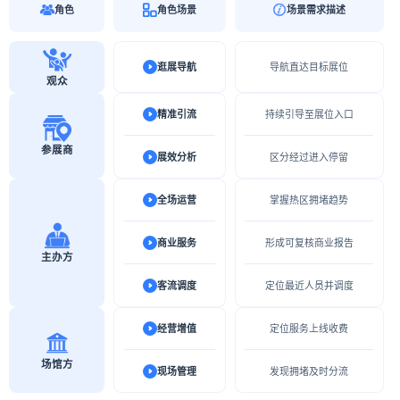
角色
角色场景
场景需求描述
逛展导航
导航直达目标展位
观众
精准引流
持续引导至展位入口
参展商
展效分析
区分经过进入停留
全场运营
掌握热区拥堵趋势
商业服务
形成可复核商业报告
主办方
客流调度
定位最近人员并调度
经营增值
定位服务上线收费
场馆方
现场管理
发现拥堵及时分流