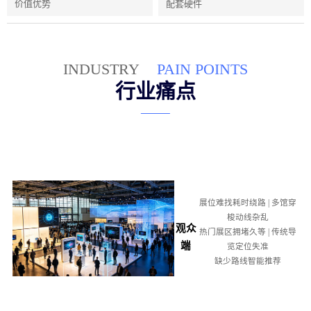
价值优势
配套硬件
INDUSTRY
PAIN POINTS
行业痛点
展位难找耗时绕路 | 多馆穿
梭动线杂乱
观众
热门展区拥堵久等 | 传统导
端
览定位失准
缺少路线智能推荐