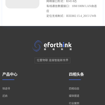
网络接口形式：RJ45 8芯
有线通信数据接口：10M/100M LAN自适
应
定位无线制式：IEEE802.15.4_2015 UWB
位置物联 连接智能新世界
产品中心
四相头条
恒迹寻
四相动态
近启
媒体报道
行业案例