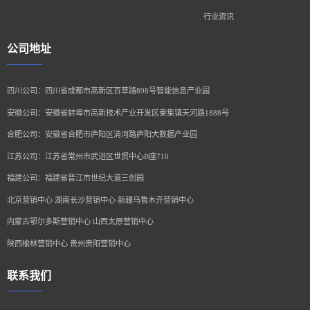
行业资讯
公司地址
四川公司：四川省成都市高新区百草路898号智能信息产业园
安徽公司：安徽省蚌埠市高新技术产业开发区秦集镇天河路1888号
合肥公司：安徽省合肥市庐阳区清河路庐阳大数据产业园
江苏公司：江苏省常州市武进区世贸中心B座710
福建公司：福建省晋江市世纪大道三创园
北京营销中心 湖南长沙营销中心 新疆乌鲁木齐营销中心
内蒙古鄂尔多斯营销中心 山西太原营销中心
陕西榆林营销中心 贵州贵阳营销中心
联系我们