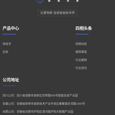
位置物联 连接智能新世界
产品中心
四相头条
恒迹寻
四相动态
近启
媒体报道
行业案例
行业资讯
公司地址
四川公司：四川省成都市高新区百草路898号智能信息产业园
安徽公司：安徽省蚌埠市高新技术产业开发区秦集镇天河路1888号
合肥公司：安徽省合肥市庐阳区清河路庐阳大数据产业园