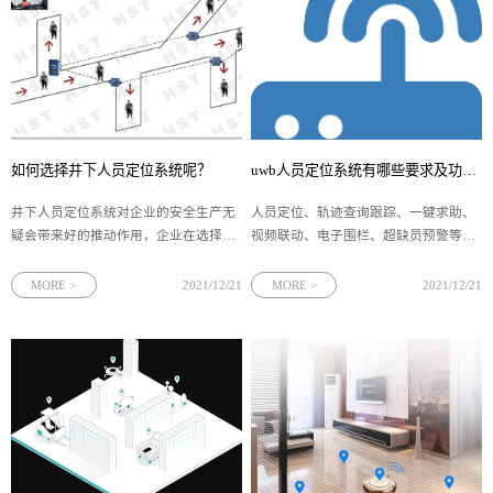
如何选择井下人员定位系统呢？
uwb人员定位系统有哪些要求及功能呢？
井下人员定位系统对企业的安全生产无
人员定位、轨迹查询跟踪、一键求助、
疑会带来好的推动作用，企业在选择时
视频联动、电子围栏、超缺员预警等功
一定要多考察对比，选择性价比最高的
能融合到人员定位系统之中，可以实现
产品，不能盲目选择价格高的产品造成
对定位区域的全面覆盖，多个层面实现
MORE >
2021/12/21
MORE >
2021/12/21
浪费，或者为了节省经费，下面就给大
高效管理，那么大家是否了解uwb人员
家介绍一下： 企业在选择时首先要
定位系统有哪些要求及功能呢？下面一
考虑到井下特殊的工作环境：煤矿内坑
起来了解一下吧。 1、人员实时定
道