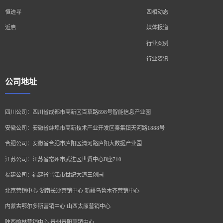
恒迹寻
四相动态
近启
媒体报道
行业案例
行业资讯
公司地址
四川公司：四川省成都市高新区百草路898号智能信息产业园
安徽公司：安徽省蚌埠市高新技术产业开发区秦集镇天河路1888号
合肥公司：安徽省合肥市庐阳区清河路庐阳大数据产业园
江苏公司：江苏省常州市武进区世贸中心B座710
福建公司：福建省晋江市世纪大道三创园
北京营销中心 湖南长沙营销中心 新疆乌鲁木齐营销中心
内蒙古鄂尔多斯营销中心 山西太原营销中心
陕西榆林营销中心 贵州贵阳营销中心