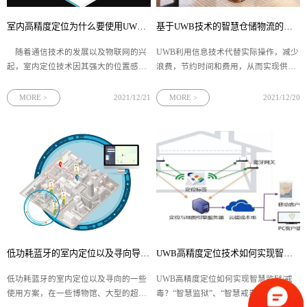
室内高精度定位为什么要使用UWB定位系统呢？
基于UWB技术的智慧仓储物流的人员物资定位解决方案
随着通信技术的发展以及物联网的兴
UWB利用信息技术代替实际操作，减少
起，室内定位技术因其强大的位置感知
浪费，节约时间和费用，从而实现供应
能力，那么大家是否了解室内高精度定
链的无缝对接和整合为实现物流流程信
位为什么要使用UWB定位系统呢？
息化管理，采用信息化管理手段对公司
MORE >
2021/12/21
MORE >
2021/12/20
传统的定位技术是根据信号强弱来判别
的仓储、物流信息等进行一体化管理，
物体位置，信号强弱受外界影响较大，
以促进数据共享、货物和资金的周转
因此定位出的物体位置与实际位置的误
率、提高工作效率，达到与现代化物流
企
低功耗蓝牙的室内定位以及寻向导航功能
UWB高精度定位技术如何实现智慧戒毒所人员管控？
低功耗蓝牙的室内定位以及寻向的一些
UWB高精度定位如何实现智慧监狱/戒
使用方案，在一些博物馆、大型的超
毒？“智慧监狱”、“智慧戒毒”是“数字法