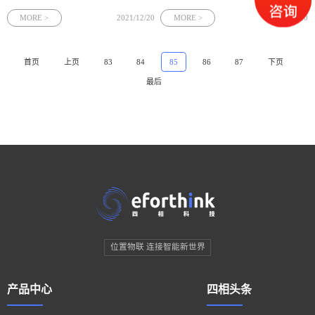
市、机场、购物中心现已完成，现在蓝
治、智慧司法”信息化体系建设中不可或
牙人员定位基本上要用手机，蓝牙在手
缺的重要组成部分。通过在现有监狱信
MORE >
2021/12/20
MORE >
2021/12/20
机当中的普及率几乎是百分百，一起蓝
息化建设基础上，将精确定位技术与监
牙又是一个全产业链的一个供给方法。
狱各项业务融合，最大限度地汇聚整
如今国内蓝牙定位更多注重室内，像机
合、感测分析监管改造信息资源
首页
上页
83
84
85
86
87
下页
场、
最后
位置物联 连接智能新世界
产品中心
四相头条