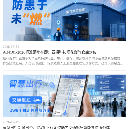
2026-07-24
AQ4101-2026标准落地在即：四相科技烟花爆竹仓库定位
烟花爆竹行业属于典型高危特殊行业，生产、储存、装卸等环节均涉及易燃易爆物质，
作业区域复杂、人员流动频繁，传统依靠人工巡查和管理记录的方式，已难以满足当前
安全监管需求。近年来，行业安全事故仍时有发生，人员位置不可知、危险区域管控不
足、异常情况
2026-07-17
智慧出行新政出台，UWB 下行定位助力交通枢纽智能导航服务体