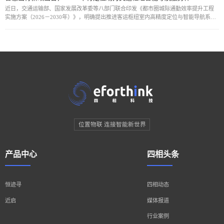
近日，交通运输部、国家发展改革委等八部门联合印发《都市圈城际通勤效率提升工程
实施方案（2026－2030年）》，明确提出推进客运枢纽室内高精度定位与智能导航系统
建设，提升枢纽内部出行服务的便捷性与智能化水平。在此政策推动下，依托UWB下行T
位置物联 连接智能新世界
产品中心
四相头条
恒迹寻
四相动态
近启
媒体报道
行业案例