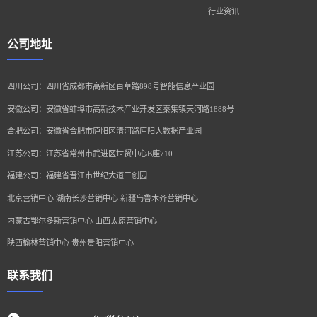
行业资讯
公司地址
四川公司：四川省成都市高新区百草路898号智能信息产业园
安徽公司：安徽省蚌埠市高新技术产业开发区秦集镇天河路1888号
合肥公司：安徽省合肥市庐阳区清河路庐阳大数据产业园
江苏公司：江苏省常州市武进区世贸中心B座710
福建公司：福建省晋江市世纪大道三创园
北京营销中心 湖南长沙营销中心 新疆乌鲁木齐营销中心
内蒙古鄂尔多斯营销中心 山西太原营销中心
陕西榆林营销中心 贵州贵阳营销中心
联系我们