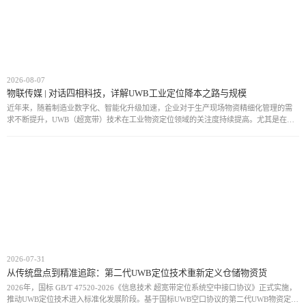
2026-08-07
物联传媒 | 对话四相科技，详解UWB工业定位降本之路与规模
近年来，随着制造业数字化、智能化升级加速，企业对于生产现场物资精细化管理的需
求不断提升，UWB（超宽带）技术在工业物资定位领域的关注度持续提高。尤其是在汽
车制造、航空制造、能源等复杂工业场景中，传统定位方式难以满足高精度、实时化管
理需求，而
2026-07-31
从传统盘点到精准追踪：第二代UWB定位技术重新定义仓储物资货
2026年，国标 GB/T 47520-2026《信息技术 超宽带定位系统空中接口协议》正式实施，
推动UWB定位技术进入标准化发展阶段。基于国标UWB空口协议的第二代UWB物资定位