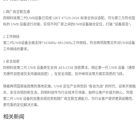
1.跨厂商互联互通
四相科技第二代UWB设备已完成 GB/T 47520-2026 标准全协议适配，可与第三方符合国
标的 UWB 设备进行对接，实现不同厂家之间的UWB设备融合定位，打破 "设备孤岛"。
2.工作频段
第二代UWB设备全面支持7163MHz~8812MHz工作频段，符合两项政策文件对UWB设备
工作频段的要求。
3.安全加密
四相科技第二代 UWB 设备原生支持 AES-CCM 加密算法，相比第一代 UWB 设备（通常
无硬件加密或仅支持基础加密），在安全测距、抗中继攻击等方面实现质的飞跃。
随着两项国家级政策的落地实施，UWB 定位产业将告别 "各自为战" 的时代，迎来开放融
合、安全合规的新生态。四相科技作为行业技术引领者，始终以客户价值为核心，凭借
第二代 UWB 设备的双重合规优势和跨厂商互联互通能力，为行业客户提供更具前瞻性、
更可靠的定位解决方案。
相关新闻