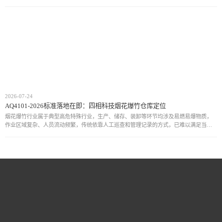
方案，通过统一通信规范和设备接口，实现厘米级定位、实时动态追
2026-07-24
AQ4101-2026标准落地在即：四相科技烟花爆竹仓库定位
烟花爆竹行业属于典型高危特殊行业，生产、储存、装卸等环节均涉及易燃易爆物质，
作业区域复杂、人员流动频繁，传统依靠人工巡查和管理记录的方式，已难以满足当前
安全监管需求。近年来，行业安全事故仍时有发生，人员位置不可知、危险区域管控不
足、异常情况