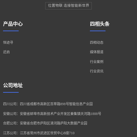
位置物联 连接智能新世界
产品中心
四相头条
恒迹寻
四相动态
近启
媒体报道
行业案例
行业资讯
公司地址
四川公司：四川省成都市高新区百草路898号智能信息产业园
安徽公司：安徽省蚌埠市高新技术产业开发区秦集镇天河路1888号
合肥公司：安徽省合肥市庐阳区清河路庐阳大数据产业园
江苏公司：江苏省常州市武进区世贸中心B座710