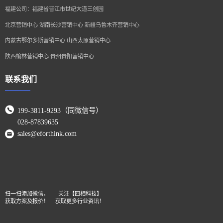
福建公司：福建省晋江市世纪大道三创园
北京营销中心 湖南长沙营销中心 新疆乌鲁木齐营销中心
内蒙古鄂尔多斯营销中心 山西太原营销中心
陕西榆林营销中心 贵州贵阳营销中心
联系我们
199-3811-9293（同微信号）
028-87839635
sales@eforthink.com
扫一扫添加微信，
关注【四相科技】
获取方案及报价！
获取更多行业资讯！