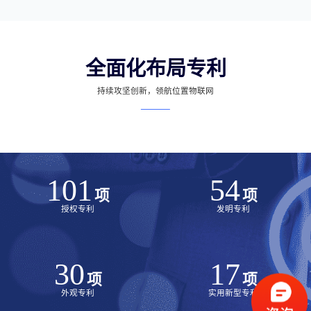
全面化布局专利
持续攻坚创新，领航位置物联网
101
54
项
项
授权专利
发明专利
30
17
项
项
外观专利
实用新型专利