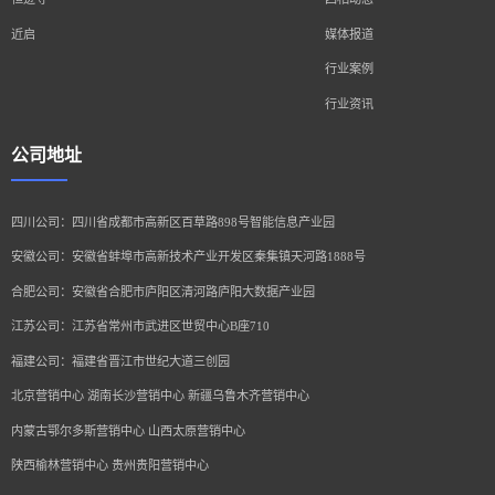
近启
媒体报道
行业案例
行业资讯
公司地址
四川公司：四川省成都市高新区百草路898号智能信息产业园
安徽公司：安徽省蚌埠市高新技术产业开发区秦集镇天河路1888号
合肥公司：安徽省合肥市庐阳区清河路庐阳大数据产业园
江苏公司：江苏省常州市武进区世贸中心B座710
福建公司：福建省晋江市世纪大道三创园
北京营销中心 湖南长沙营销中心 新疆乌鲁木齐营销中心
内蒙古鄂尔多斯营销中心 山西太原营销中心
陕西榆林营销中心 贵州贵阳营销中心