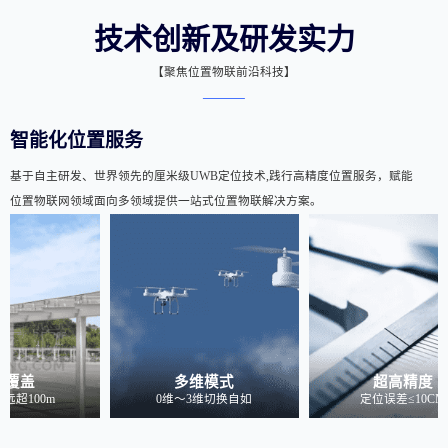
技术创新及研发实力
【聚焦位置物联前沿科技】
智能化位置服务
基于自主研发、世界领先的厘米级UWB定位技术,践行高精度位置服务，赋能
位置物联网领域面向多领域提供一站式位置物联解决方案。
远覆盖
多维模式
超高精度
远超100m
0维～3维切换自如
定位误差≤10CM