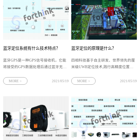
蓝牙定位系统有什么技术特点？
蓝牙定位的原理是什么？
蓝牙GPS是一种GPS信号接收机，它能
四相科技基于自主研发、世界领先的厘
将接受的GPS数据处理后通过蓝牙无线
米级UWB定位技术,践行高精度位置服
技术发送到手机、PDA、电脑等设备
务，赋能位置物联网领域面向多领域提
中，以辅助定位。那么蓝牙定位系统是
供一站式位置物联解决方案。下面就让
MORE >
2021/05/19
MORE >
2021/05/19
怎样的？
四相科技来告诉大家，蓝牙定位的原理
是什么？