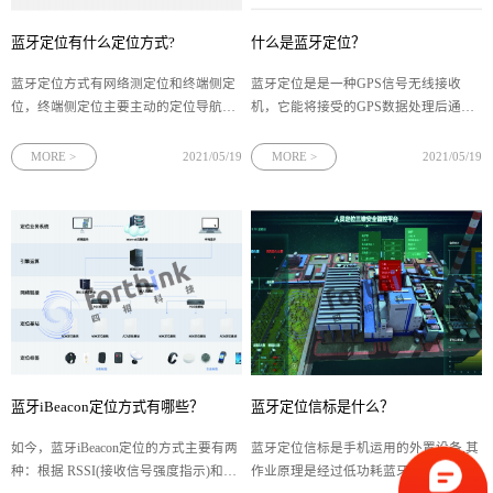
蓝牙定位有什么定位方式?
什么是蓝牙定位？
蓝牙定位方式有网络测定位和终端侧定
蓝牙定位是是一种GPS信号无线接收
位，终端侧定位主要主动的定位导航、
机，它能将接受的GPS数据处理后通过
停车找车、找人等操作，网络侧定位比
蓝牙无线技术发送到手机、PDA、电脑
较偏重于定位追踪、移动资产管理、环
等设备中，以辅助用户定位。下面就让
MORE >
2021/05/19
MORE >
2021/05/19
境监测等操作，下面就让四相科技来给
四相科技来给大家简单讲解一下蓝牙定
大家介绍一下吧。
位吧。
蓝牙iBeacon定位方式有哪些？
蓝牙定位信标是什么？
如今，蓝牙iBeacon定位的方式主要有两
蓝牙定位信标是手机运用的外置设备,其
种：根据 RSSI(接收信号强度指示)和根
作业原理是经过低功耗蓝牙向周围发送