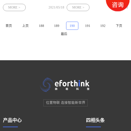
据定位指纹，或者两者结合。下面就让
自己特有的ID,手机上的运用软件能够扫
四相科技来给大家简单讲一下，蓝牙
描并解析出ID,最后完成根据室内方位的
MORE >
2021/05/18
MORE >
2021/05/18
iBeacon定位方式有哪些？
信息推送。下面就让四相科技来简单地
介绍一下蓝牙定位信标吧。
首页
上页
188
189
190
191
192
下页
最后
位置物联 连接智能新世界
产品中心
四相头条