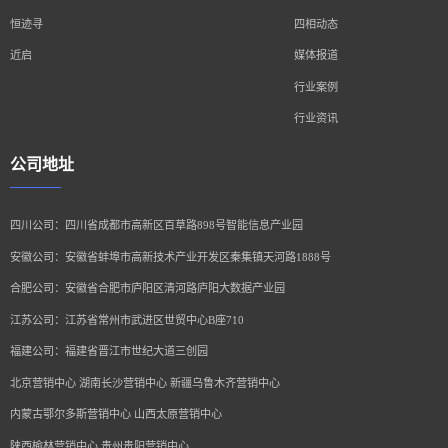
恒迹寻
四相动态
近启
媒体报道
行业案例
行业资讯
公司地址
四川公司：四川省成都市高新区百草路898号智能信息产业园
安徽公司：安徽省蚌埠市高新技术产业开发区秦集镇天河路1888号
合肥公司：安徽省合肥市庐阳区清河路庐阳大数据产业园
江苏公司：江苏省常州市武进区世贸中心B座710
福建公司：福建省晋江市世纪大道三创园
北京营销中心 湖南长沙营销中心 新疆乌鲁木齐营销中心
内蒙古鄂尔多斯营销中心 山西太原营销中心
陕西榆林营销中心 贵州贵阳营销中心