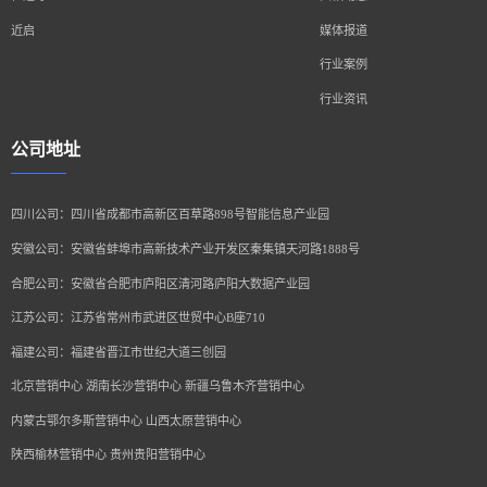
近启
媒体报道
行业案例
行业资讯
公司地址
四川公司：四川省成都市高新区百草路898号智能信息产业园
安徽公司：安徽省蚌埠市高新技术产业开发区秦集镇天河路1888号
合肥公司：安徽省合肥市庐阳区清河路庐阳大数据产业园
江苏公司：江苏省常州市武进区世贸中心B座710
福建公司：福建省晋江市世纪大道三创园
北京营销中心 湖南长沙营销中心 新疆乌鲁木齐营销中心
内蒙古鄂尔多斯营销中心 山西太原营销中心
陕西榆林营销中心 贵州贵阳营销中心