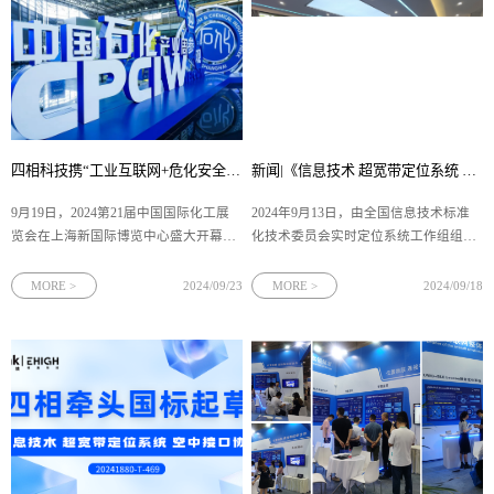
四相科技携“工业互联网+危化安全生产”人员定位解决方案亮相2024国际化工展！
新闻|《信息技术 超宽带定位系统 空中接口协议》(计划号:20241880-T-469)国家标准启动会在成都成功举办
9月19日，2024第21届中国国际化工展
2024年9月13日，由全国信息技术标准
览会在上海新国际博览中心盛大开幕。
化技术委员会实时定位系统工作组组织
本届国际化工展以“新发展·新格局·共化
制定，四相科技牵头起草的《信息技术
未来”为主题，展出面积约4.5万平方
超宽带定位系统 空中接口协议》(计划
MORE >
2024/09/23
MORE >
2024/09/18
米，吸引了20000+专业人士注册参会，
号：20241880-T-469)国家标准启动会暨
750+全球能源领军企业及行业知名企业
实时定位系统标准工作组会议于电子科
报名参展。（
技大学成功