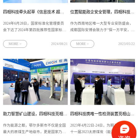
四相科技牵头起草《信息技术 超宽带定位系统 空中接口协议》，共绘国家信息技术新蓝图！
位置赋能政企安全管理，四相科技亮相2023成都安博会
2024年6月28日，国家标准化管理委员
作为西南地区唯一大型专业安防盛会，
会下达了2024年第四批推荐性国家标准
成都国际安博会致力于“保一方平安，促
计划和推荐性国家标准外文版计划的通
经济发展”，旨在为智能化安防技术企业
知。四相科技联合其他科研院所、企业
搭建集研发、生产、需求、应用为一体
MORE >
2024/08/21
MORE >
2023/05/22
单位，牵头起草国家标准计划《信息技
的合作平台，展示安防行业的最新科技
术 超宽带定位系统 空中接口协议》。
成果和发展趋势。5月18日—20日，第
该标准规定了超宽带定位系
23届中国成都国际安全防范科
助力智慧矿山建设，四相科技亮相第十七届鄂尔多斯国际煤博会！
四相科技携唯一性检测装置亮相山西煤博会
作为能源之都，鄂尔多斯市不仅是全国
2023年4月22日-24日，为期三天的第二
最大的原煤生产地级市，更是国家乃至
十一届2023太原煤炭（能源）技术与装