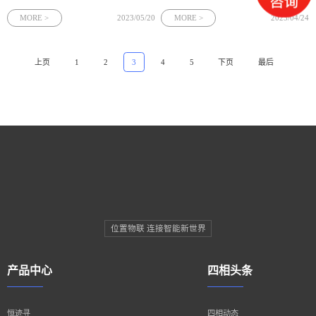
世界重要的能源基地。从2006年至今，
备展览会在太原 · 潇河国际会展中心顺
鄂尔多斯国际煤博会已成功举办了16
利举办。该展会以“智能高效 绿色低碳”
MORE >
2023/05/20
MORE >
2023/04/24
届，是煤炭及能源工业企业展示新技
为主题，集中展示了国内外煤矿数字
术、交流新成果、开拓新市场、创造新
化、智能化、煤矿绿色开采、清洁高效
未来的重要合作交流平台，引领我国煤
利用、矿区生态保
上页
1
2
3
4
5
下页
最后
位置物联 连接智能新世界
产品中心
四相头条
恒迹寻
四相动态