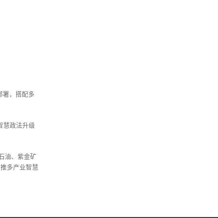
部署，搭配多
智慧政法升级
石油、紫金矿
助推多产业智慧