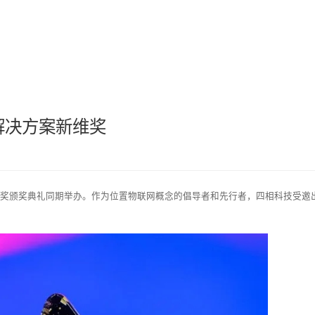
航
工业安全
工业智能
公检法司
智慧城市
无感交互
/解决方案新维奖
AIoT新维奖颁奖典礼同期举办。作为位置物联网概念的倡导者和先行者，四相科技受