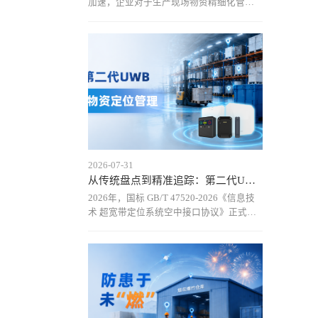
加速，企业对于生产现场物资精细化管理
的需求不断提升，UWB（超宽带）技术在
工业物资定位领域的关注度持续提高。尤
其是在汽车制造、航空制造、能源等复杂
工业场景中，传统定位方式难以满足高精
度、实时化管理需求，而
2026-07-31
从传统盘点到精准追踪：第二代UWB定位技术重新定义仓储物资货
2026年，国标 GB/T 47520-2026《信息技
术 超宽带定位系统空中接口协议》正式实
施，推动UWB定位技术进入标准化发展阶
段。基于国标UWB空口协议的第二代UWB
物资定位方案，通过统一通信规范和设备
接口，实现厘米级定位、实时动态追