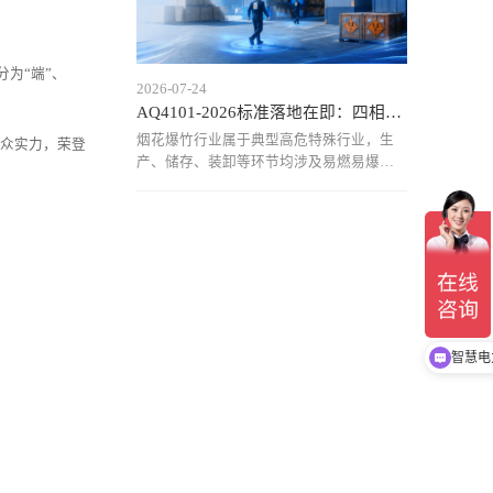
分为“端”、
2026-07-24
AQ4101-2026标准落地在即：四相科技烟花爆竹仓库定位
烟花爆竹行业属于典型高危特殊行业，生
出众实力，荣登
产、储存、装卸等环节均涉及易燃易爆物
质，作业区域复杂、人员流动频繁，传统
依靠人工巡查和管理记录的方式，已难以
满足当前安全监管需求。近年来，行业安
全事故仍时有发生，人员位置不可知、危
险区域管控不足、异常情况
煤矿井
智慧电