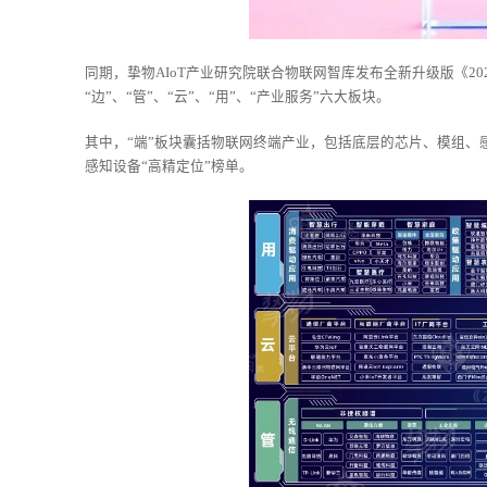
同期，挚物AIoT产业研究院联合物联网智库发布全新升级版《202
“边”、“管”、“云”、“用”、“产业服务”六大板块。
其中，“端”板块囊括物联网终端产业，包括底层的芯片、模组、
感知设备“高精定位”榜单。