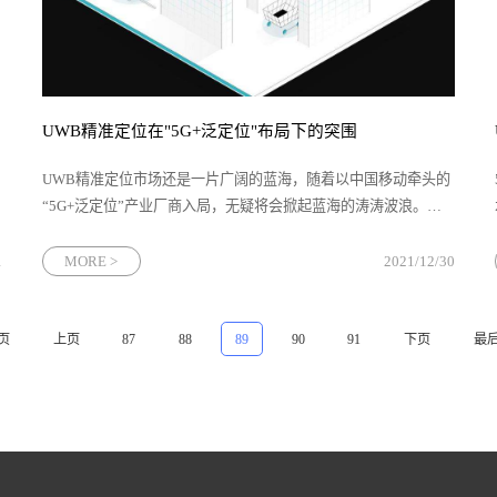
UWB精准定位在"5G+泛定位"布局下的突围
UWB精准定位市场还是一片广阔的蓝海，随着以中国移动牵头的
“5G+泛定位”产业厂商入局，无疑将会掀起蓝海的涛涛波浪。中
国移动的“5G+泛定位”体系，主要包括设备级融合和管道级融
合。利用中国移动5G基站广布设的优势，结合蓝牙、WiFi、UWB
1
MORE >
2021/12/30
页
上页
87
88
89
90
91
下页
最