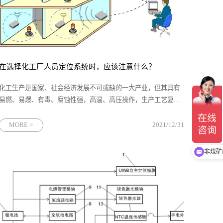
在选择化工厂人员定位系统时，应该注意什么？
化工生产是国家、社会经济发展不可或缺的一大产业，但其具有
易燃、易爆、有毒、腐蚀性强，高温、高压操作，生产工艺复杂
等特点，稍有不慎很容易发生火灾、爆炸事故，造成较大的损
失。因此，搞好化工企业的安全生产，尤其是人员安全，不仅关
MORE >
2021/12/31
系到企业的正常生产
非煤矿