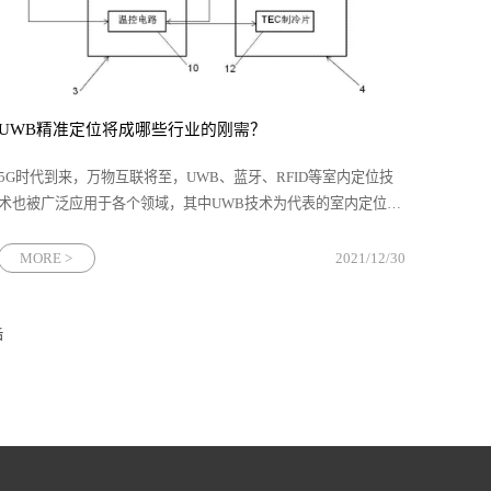
UWB精准定位将成哪些行业的刚需？
5G时代到来，万物互联将至，UWB、蓝牙、RFID等室内定位技
术也被广泛应用于各个领域，其中UWB技术为代表的室内定位技
术因其强大的位置感知能力，逐渐成为了市场的刚需，迅速成为
高精度室内定位领域中最重要的组成部分。隧道矿山行业：施工
MORE >
2021/12/30
人员的安
后