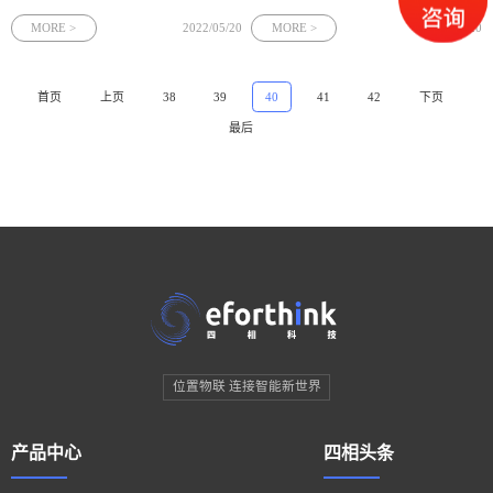
言，如何加紧落实新《安全生产法》，
知，在保持安全生产基本性条款不变的
强化化工人员安全保障成为当前化工智
情况下，着重强调了“人”在安全生产中
MORE >
2022/05/20
MORE >
2022/05/20
能化建设的重中之重。四相科技努力顺
的重要作用。化工作为高危行业，在工
应时代发展要求，积极利用UWB定位技
业4.0智能工业环境下，越来越多的企业
术重塑化工安全生产管理体系。
在落实新安全法下开始部署化工人员定
首页
上页
38
39
40
41
42
下页
位系统，来提高生产安全管理力度，保
最后
障化工人员安全。四相科技作为专业的
物联网定位服务商，在这针对化工复杂
场景中提出了UWB融合定位，实现了低
成本高精度的化工人员定位解决方案。
位置物联 连接智能新世界
产品中心
四相头条