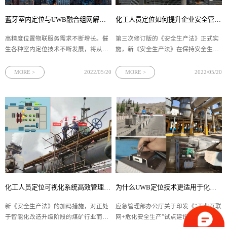
蓝牙室内定位与UWB融合组网解决方案（蓝牙室内定位融合组网应用）
化工人员定位如何提升企业安全管理能力（化工人员定位智能巡检流程方案）
高精度位置物联服务需求不断增长。催
第三次修订版的《安全生产法》正式实
生各种室内定位技术不断发展，将从室
施，新《安全生产法》在保持安全生产
外宏覆盖，转向室内深度覆盖。UWB、
基本性条款不变的情况下，着重强调了
蓝牙室内定位给作为主流定位技术，可
“人”在安全生产中的重要地位，化工企
MORE >
2022/05/20
MORE >
2022/05/20
以同时满足满足通信、数据传输、定位
业作为典型的高危生产型企业，安全问
等各方面需求，还可以与多项定位技术
题影响和制约化工行业的发展。四相科
融合，实现定位精度以及覆盖范围的整
技以UWB技术为核心，软硬件结合，全
体提升。今天我们就来讲讲蓝牙室内定
面实现高精度化工人员定位，全面实现
位融合定位技术方案。
2D/3D实时画面显示、行动轨迹跟踪与
回放、危险区域电子围栏、寻呼报警、
视频监控与定位轨迹联动等功能。
化工人员定位可视化系统高效管理解决方案（化工人员定位全方位视频监控）
为什么UWB定位技术更适用于化工人员定位(高精度化工人员定位技术解析)
新《安全生产法》的加码措施，对正处
应急管理部办公厅关于印发《“工业互联
于智能化改造升级阶段的煤矿行业而
网+危化安全生产”试点建设方案》的通