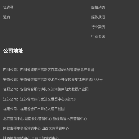
恒迹寻
四相动态
近启
媒体报道
行业案例
行业资讯
公司地址
四川公司：四川省成都市高新区百草路898号智能信息产业园
安徽公司：安徽省蚌埠市高新技术产业开发区秦集镇天河路1888号
合肥公司：安徽省合肥市庐阳区清河路庐阳大数据产业园
江苏公司：江苏省常州市武进区世贸中心B座710
福建公司：福建省晋江市世纪大道三创园
北京营销中心 湖南长沙营销中心 新疆乌鲁木齐营销中心
内蒙古鄂尔多斯营销中心 山西太原营销中心
陕西榆林营销中心 贵州贵阳营销中心