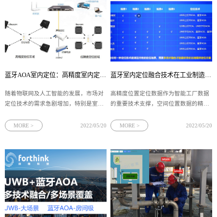
蓝牙AOA室内定位：高精度室内定位的“C”位
蓝牙室内定位融合技术在工业制造的应用（蓝牙室内定位融合技术优势）
随着物联网及人工智能的发展，市场对
高精度位置定位数据作为智能工厂数据
定位技术的需求急剧增加，特别是室内
的重要技术支撑，空间位置数据的精确
定位技术 RFID、UWB、蓝牙定位等，
性、实时性以及覆盖完整性，是智能工
在高精度定位领域，四相科技最新蓝牙
厂的发展基石，四相科技通过蓝牙室内
MORE >
2022/05/20
MORE >
2022/05/20
AOA定位技术异军突起，引入了新的
定位融合UWB定位技术的高精度定位管
“寻向”功能，能够为工业场景的人员、
理系统，从不通用类型的管理痛点及需
物流、车辆以及重要设备提供厘米级的
求出发，实现对工厂内的人、车、物、
精准定位服务，为解决物联网精确定位
料等的精确定位、智能调配协调，大幅
给与导航问题奠定了基础。
度提升智能制造的生产管理水平。