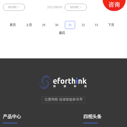
理都是煤矿企业亟需解决的问题。四相
落实中央、省、市及公司关于双重预防
科技矿山人员精确定位系统采用UWB定
机制数字化建设的部署要求，推动化工
MORE >
2022/08/05
MORE >
2022/08/05
位技术，突破井下恶劣环境，通过定位
企业安全风险管控数字化、智能化水平
引擎和定位设备的连接，实现了10cm的
持续提升。根据重大危险源企业双重预
高精度定位，融合各类系统数据，实现
防机制数字化建设批次推进计划表要
首页
上页
29
30
31
32
33
下页
了数据共享，满足行业标准。进一步促
求，四相科技根据化工企业定位需求，
最后
进了煤矿的安全生产。
提供化工人员定位系统完成化工企业双
重预防机制数字化系统建设，做好重大
危险源监测以及风险分级管控、隐患排
查。
位置物联 连接智能新世界
产品中心
四相头条