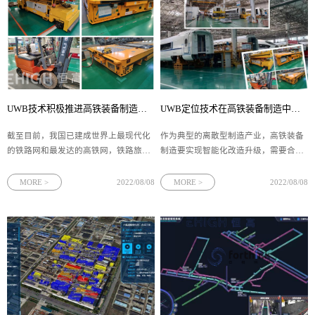
UWB技术积极推进高铁装备制造数字化转型（UWB技术在智能制造的价值）
UWB定位技术在高铁装备制造中的应用（UWB在智能制造mes系统的作用）
截至目前，我国已建成世界上最现代化
​作为典型的离散型制造产业，高铁装备
的铁路网和最发达的高铁网，铁路旅客
制造要实现智能化改造升级，需要合理
周转量、货运量、货物周转量、换算周
地将技术与不同阶段的生产流程相融
转量多年稳居世界第一。新一代UWB技
合，因地制宜地利用数字化改造技术有
MORE >
2022/08/08
MORE >
2022/08/08
术浪潮来袭，建设智慧高铁装备制造工
针对性地优化生产过程，从而大幅度提
厂，既是铁路事业进一步发展的需要，
升生产系统的性能、功能、质量和效
也是新工业时代对制造行业的普遍要
益，精准把控产品智能生产的主线，从
求。四相科技（EHIGH恒高）采用最新
而构建完善的智慧工厂体系。四相科技
UWB技术应用于高铁装备制造工厂，通
依托UWB&蓝牙融合的厘米级定位技
过高精度实时位置信息，根据具体的生
术，通过精准的实时定位数据，结合智
产安全需求，为企业打造一体智能数字
能制造mes系统，为企业管理定制全套
化生产管理解决方案。
解决方案。