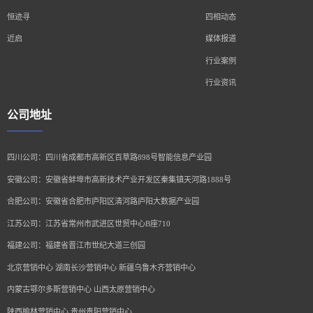
恒迹寻
四相动态
近启
媒体报道
行业案例
行业资讯
公司地址
四川公司：四川省成都市高新区百草路898号智能信息产业园
安徽公司：安徽省蚌埠市高新技术产业开发区秦集镇天河路1888号
合肥公司：安徽省合肥市庐阳区清河路庐阳大数据产业园
江苏公司：江苏省常州市武进区世贸中心B座710
福建公司：福建省晋江市世纪大道三创园
北京营销中心 湖南长沙营销中心 新疆乌鲁木齐营销中心
内蒙古鄂尔多斯营销中心 山西太原营销中心
陕西榆林营销中心 贵州贵阳营销中心