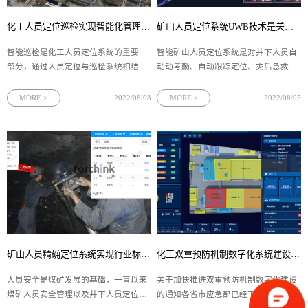
化工人员定位巡检实现智能化管理（化工人员巡检定位方案）
矿山人员定位系统UWB技术是关键（智能矿山人员定位系统）
​智能巡检是化工人员定位系统的重要一
智能矿山人员定位系统是对井下人员自
部分，通过人员定位与巡检系统相结
动动考勤、自动跟踪定位、灾后急救、
合，化工人员定位系统能够定位到每一
日常管理等一体的综合性管理系统。四
个巡检员的位置以及设备运行状态，实
相科技采用先进的UWB技术，对矿山人
MORE >
2022/08/08
MORE >
2022/08/05
现对生产制造过程中的设备进行实时定
员轨迹实时的监测，对危险源事先预来
位跟中或者流动性巡检，及时发现问
整体提升工作效率，降低现场危险系
题，做好安全生产智能化管理，四相科
数，充分满足了智能矿山人员定位需
技通过最新的UBeacon & iBeacon融合定
求，积极发挥了科技带领作用，通过高
位系统，对化工厂区域人员、设备以及
精度定位位置数据有效的防控安全风
车辆实现实时定位。
险，通过矿山人员定位系统建全智慧矿
山安全管理体系。
矿山人员精确定位系统实现行业标准（井下人员精确定位系统解决方案）
化工双重预防机制数字化系统建设（化工人员定位系统的应用）
人员安全是煤矿发展的基础，一直以来
关于加快推进双重预防机制数字化建设
煤矿人员安全管理以及井下人员定位管
的通知各省市应急部已经下发，为贯彻