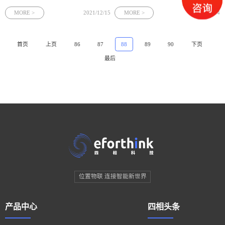
并提供了多种基于室内定位的位置服
超中的室内定位在移动互联网与大数据
务。比如作为室外定位技术的位置信息
时代，商场的管理者已经意识到要想在
MORE >
2021/12/15
MORE >
2021/12/14
补充（例如人员进入室内后的轨迹定
残酷的线上线下竞争中保住市场份额，
位）、定位作业人员（甚至机器人、无
需要给顾客带来更好的购物体验。消费
人导引车等）位置跟踪与导向、
数据体现了顾客的购物偏好，而用户在
首页
上页
86
87
88
89
90
下页
室
最后
位置物联 连接智能新世界
产品中心
四相头条