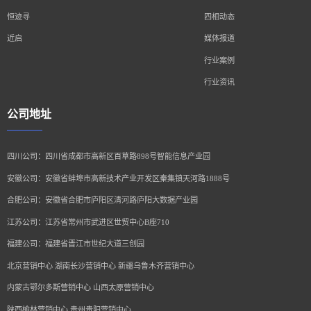
恒迹寻
四相动态
近启
媒体报道
行业案例
行业资讯
公司地址
四川公司：四川省成都市高新区百草路898号智能信息产业园
安徽公司：安徽省蚌埠市高新技术产业开发区秦集镇天河路1888号
合肥公司：安徽省合肥市庐阳区清河路庐阳大数据产业园
江苏公司：江苏省常州市武进区世贸中心B座710
福建公司：福建省晋江市世纪大道三创园
北京营销中心 湖南长沙营销中心 新疆乌鲁木齐营销中心
内蒙古鄂尔多斯营销中心 山西太原营销中心
陕西榆林营销中心 贵州贵阳营销中心