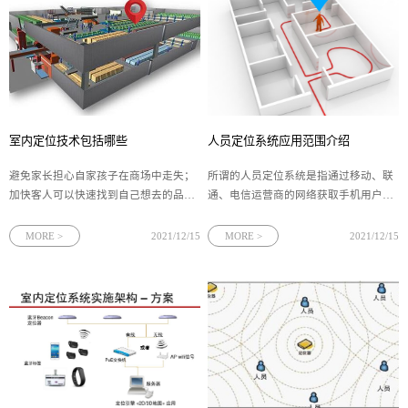
室内定位技术包括哪些
人员定位系统应用范围介绍
避免家长担心自家孩子在商场中走失；
所谓的人员定位系统是指通过移动、联
加快客人可以快速找到自己想去的品牌
通、电信运营商的网络获取手机用户的
店铺；使管理者快速获知室内人员的状
位置信息，那么大家是否了解它的应用
况……这就是室内定位诞生的主要原
范围呢？下面为小编为大家介绍一下，
MORE >
2021/12/15
MORE >
2021/12/15
因，那么目前2019年室内定位技术包括
方便大家了解。 系统应用范围
哪些呢？我们就跟着广义恒鑫的小编详
1、外勤人员定位考核：通过位置定位
细了解一下吧。第一种：wifi定位
实现对外勤人员对工作内容与进度的管
理