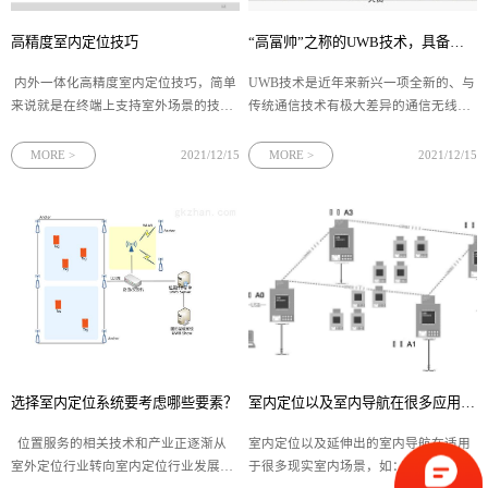
高精度室内定位技巧
“高富帅”之称的UWB技术，具备哪些特点？
内外一体化高精度室内定位技巧，简单
UWB技术是近年来新兴一项全新的、与
来说就是在终端上支持室外场景的技巧
传统通信技术有极大差异的通信无线新
和手段与支持室内场景的技巧和手段的
技术，利用纳秒至微微秒级的非正弦波
结合。室内场景的定位技巧有两种，一
窄脉冲传输数据。有人称它为无线电领
MORE >
2021/12/15
MORE >
2021/12/15
种是根据蓝牙低能耗网关检测定位终端
域的一次革命性进展，认为它将成为未
的存在；另一种是根据UWB(超宽带)技
来短距离无线通信的主流技术。 正是因
术实现厘米级室内高精
为UWB技术具有：功耗
选择室内定位系统要考虑哪些要素？
室内定位以及室内导航在很多应用场景有需求
位置服务的相关技术和产业正逐渐从
室内定位以及延伸出的室内导航在适用
室外定位行业转向室内定位行业发展，
于很多现实室内场景，如：1、大型商