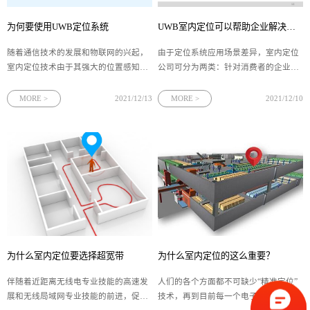
为何要使用UWB定位系统
UWB室内定位可以帮助企业解决哪些痛点？
随着通信技术的发展和物联网的兴起，
由于定位系统应用场景差异，室内定位
室内定位技术由于其强大的位置感知能
公司可分为两类：针对消费者的企业和
力，你知道为什么室内高精度定位要使
针对企业客户的企业。而UWB室内定位
用UWB定位系统吗？ 传统的定位技术
公司属于后者，作为高新技术，UWB定
MORE >
2021/12/13
MORE >
2021/12/10
是根据信号强度来判断物体的位置，信
位系统可帮助企业解决以下行业痛
号强度受外界影响很大，所以定位的物
点： 1、远程监控 UWB定位系
体位置与
统可实时更新位置信息，实现人员或物
为什么室内定位要选择超宽带
为什么室内定位的这么重要？
伴随着近距离无线电专业技能的高速发
人们的各个方面都不可缺少“精准定位”
展和无线局域网专业技能的前进，促使
技术，再到目前每一个电子终端设备都