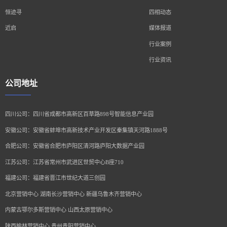
恒迹寻
四相动态
近启
媒体报道
行业案例
行业资讯
公司地址
四川公司：四川省成都市高新区百草路898号智能信息产业园
安徽公司：安徽省蚌埠市高新技术产业开发区秦集镇天河路1888号
合肥公司：安徽省合肥市庐阳区清河路庐阳大数据产业园
江苏公司：江苏省常州市武进区世贸中心B座710
福建公司：福建省晋江市世纪大道三创园
北京营销中心 湖南长沙营销中心 新疆乌鲁木齐营销中心
内蒙古鄂尔多斯营销中心 山西太原营销中心
陕西榆林营销中心 贵州贵阳营销中心