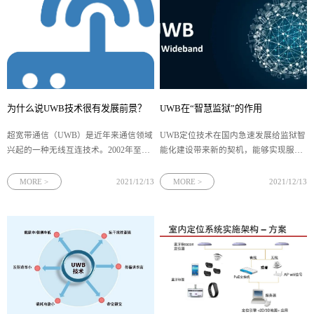
为什么说UWB技术很有发展前景？
UWB在“智慧监狱”的作用
超宽带通信（UWB）是近年来通信领域
UWB定位技术在国内急速发展给监狱智
兴起的一种无线互连技术。2002年至
能化建设带来新的契机，能够实现服刑
今，UWB技术和它带动的通信市场发生
人员的实时定位、越界（危险区域）报
了惊天动地的变化，现在市场的走向初
警、实时统计、定时点名、进出监舍统
MORE >
2021/12/13
MORE >
2021/12/13
见明朗。相信在未来的几年里，UWB技
计、重点人员行动跟踪、轨迹回放、狱
术和产品市场将会呈现以下几个特
警巡更、警力分布、狱警狱内超时报警
点。 第一，在国际各大公司、科
定位、 狱警进出监狱所有门的控制