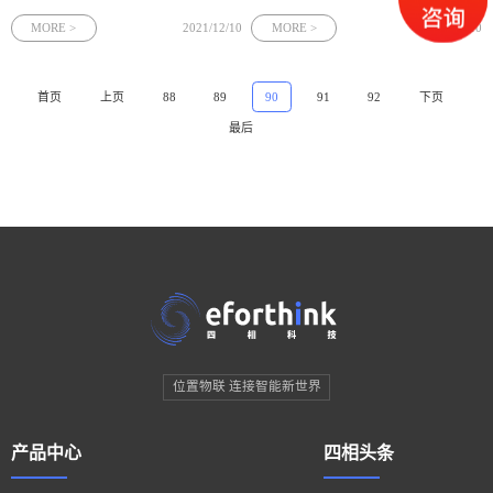
室内定位的方案专业技能突飞猛进。超
是有定位功能的，室内定位技术在我们
宽带专业技能作为近年来新式发展起来
身边可谓是无处不在。但人们的工作和
MORE >
2021/12/10
MORE >
2021/12/10
的一种无线电专业技能，因其特有的性
生活在室内的时间要远远地超过室外，
能，能够提供的室内方位数据，十分适
而且室内同样有精准定位和导航的需
用于室内定位管理体系的应用。超宽带
求。室内定位的成功可以解决哪些问题
首页
上页
88
89
90
91
92
下页
主
呢
最后
位置物联 连接智能新世界
产品中心
四相头条