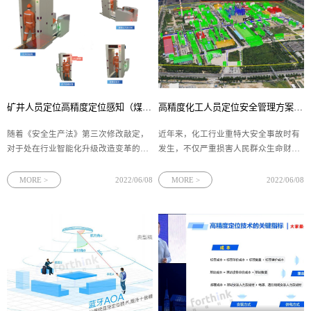
矿井人员定位高精度定位感知（煤矿人员定位唯一性安全检测）
高精度化工人员定位安全管理方案（化工人员定位系统功能）
​随着《安全生产法》第三次修改敲定，
近年来，化工行业重特大安全事故时有
对于处在行业智能化升级改造变革的煤
发生，不仅严重损害人民群众生命财产
矿行业而言，如何落实新《安全生产
安全、影响经济高质量发展和社会稳
法》，强化人员安全保障更是重中之
定，同时还严重制约了化工行业的整体
MORE >
2022/06/08
MORE >
2022/06/08
重。四相科技将UWB位置数据融入到煤
发展进程。四相科技化工人员定位以
矿矿井生产流程中，通过矿井人员定位
UWB定位技术为核心，采用精确定位算
系统协助协助煤矿企业弥补从井上到井
法实现化工厂区人员实时精准定位，与
下的人员管理安全盲区，还通过与其他
园区现有的视频系统、门禁系统、广播
应用系统的集成，构建完善的安全风险
系统等进行对接，方便管理者对作业现
分级管控和隐患排查双重预防机制。
场实现远程可视化监管，保障企业生产
安全。