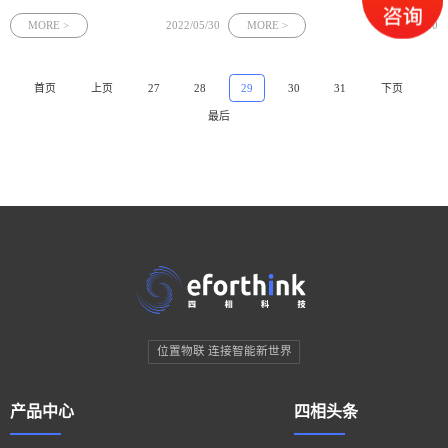
+危化安全生产”的建设方案，其中重点
的综合性运用系统，而这一系统的产生
对化工园区人员定位系统的建设内容和
都是为了支撑煤矿安全生产管理体系，
MORE >
2022/05/30
MORE >
2022/05/30
技术要求提出了详细的指南。四相科技
四相科技通过UWB人员定位技术保障井
化工园区人员定位系统可通过复杂的数
下作业安全，其中电子围栏功能通过“威
字模型，对位置信号数据进行精密计算
慑、阻挡、报警、安全”等作用在煤矿安
首页
上页
27
28
29
30
31
下页
依托 UWB、BLE AOA 多维融合定位技
全管理作业中体现的越来越重要。
最后
术精准确定生产要素位置，通过四相系
列引擎连接生产要素，帮助制造企业进
行效率分析及调度决策。
位置物联 连接智能新世界
产品中心
四相头条