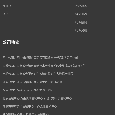
恒迹寻
四相动态
近启
媒体报道
行业案例
行业资讯
公司地址
四川公司：四川省成都市高新区百草路898号智能信息产业园
安徽公司：安徽省蚌埠市高新技术产业开发区秦集镇天河路1888号
合肥公司：安徽省合肥市庐阳区清河路庐阳大数据产业园
江苏公司：江苏省常州市武进区世贸中心B座710
福建公司：福建省晋江市世纪大道三创园
北京营销中心 湖南长沙营销中心 新疆乌鲁木齐营销中心
内蒙古鄂尔多斯营销中心 山西太原营销中心
陕西榆林营销中心 贵州贵阳营销中心