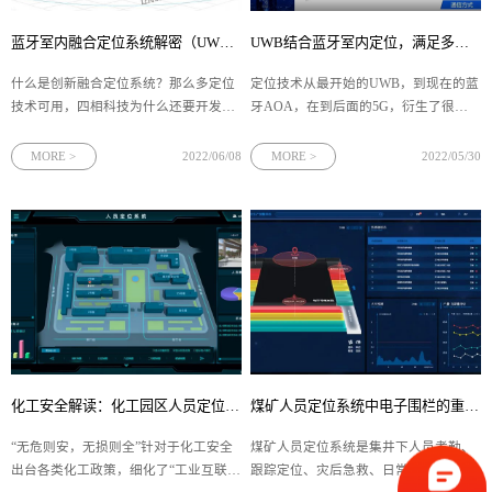
蓝牙室内融合定位系统解密（UWB & BLE AOA多维融合定位系统方案）
UWB结合蓝牙室内定位，满足多种场景定位需求
什么是创新融合定位系统？那么多定位
定位技术从最开始的UWB，到现在的蓝
技术可用，四相科技为什么还要开发多
牙AOA，在到后面的5G，衍生了很多
维融合定位技术？目前蓝牙室内定位和
的定位技术。但是面对很多真实的场
UWB定位技术应用最为广泛，但是场景
景，许多ToB领域企业围栏追求最优解
MORE >
2022/06/08
MORE >
2022/05/30
复杂，需求多样，单一技术自然无法兼
决方案，单一技术的定位已经无法满足
顾所有，四相科技将蓝牙室内定位和
所有定位场景的需求。四相科技在室内
UWB、zigbee多技术融合，利索当然成
定位行业已经涉足有9年的行业经验，
为了室内定位“最优解”。
所以我们在深耕行业需求中提出：“多技
术融合”成为定位技术发展的必然趋势。
将蓝牙室内定位与UWB定位融合，在不
同区域满足空间的定位需求。
化工安全解读：化工园区人员定位"智慧"
煤矿人员定位系统中电子围栏的重要地位
“无危则安，无损则全”针对于化工安全
煤矿人员定位系统是集井下人员考勤、
出台各类化工政策，细化了“工业互联网
跟踪定位、灾后急救、日常管理等一体