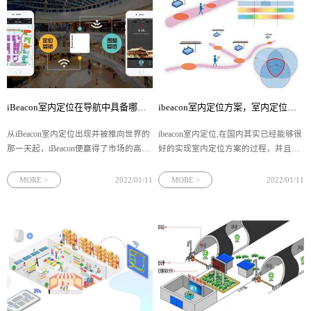
iBeacon室内定位在导航中具备哪些优势？
ibeacon室内定位方案，室内定位的过程是这样实现的
​从iBeacon室内定位​出现并被推向世界的
ibeacon室内定位,在国内其实已经能够很
那一天起，iBeacon便赢得了市场的高度
好的实现室内定位方案的过程，并且在
关注。我们通过iBeacon解决方案，为用
露天煤矿、化工厂、商场等场景下均有
户提供精准的感知服务，结合蓝牙微网
小范围的试用。
MORE >
2022/01/11
MORE >
2022/01/11
技术构建场景互联网，让用户在场景中
进行人与人、人与物的连接。那么
iBeacon室内定位在导航方面有哪些优势
呢？