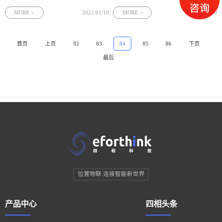
据、物联网、人工智能等现代科技手
来传输数据。采用脉冲宽度为ns级的快
段，将现有信息技术与监狱各项业务融
速上升和下降脉冲，脉冲覆盖的频谱为
MORE >
2022/01/10
MORE >
2022/01/10
合，最大限度地汇聚整合、感测分析监
DC至GHz，无需常规窄带调制所需的射
管改造信息资源和社会信息资源，从而
频频率转换，脉冲整形后可直接发送到
对监狱工作各项需求做出智慧判断和响
天线传输。频谱形状可以通过非常窄
首页
上页
82
83
84
85
86
下页
应。
最后
位置物联 连接智能新世界
产品中心
四相头条