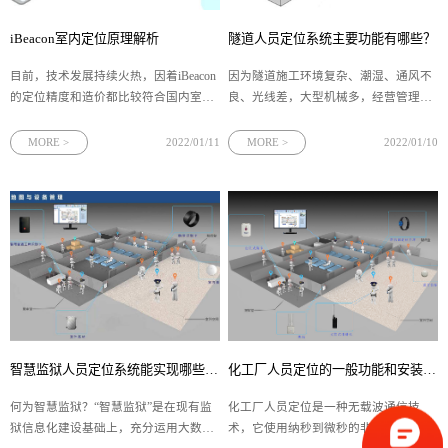
iBeacon室内定位原理解析
隧道人员定位系统主要功能有哪些？
目前，技术发展持续火热，因着iBeacon
因为隧道施工环境复杂、潮湿、通风不
的定位精度和造价都比较符合国内室内
良、光线差，大型机械多，经营管理相
定位的市场需求，下面我们来聊一聊
对性繁杂、工程施工艰苦、安全事故产
iBeacon室内定位原理。
生頻率较高，因而规定在隧道施工过程
MORE >
2022/01/11
MORE >
2022/01/10
中要对工作人员进行相应的定位保护。
而且当碰到隧道施工突发性安全事故，
假如对隧道工程施工工作人员的救治欠
缺
智慧监狱人员定位系统能实现哪些功能？
化工厂人员定位的一般功能和安装位置要如何进行选择？
何为智慧监狱？“智慧监狱”是在现有监
化工厂人员定位是一种无载波通信技
狱信息化建设基础上，充分运用大数
术，它使用纳秒到微秒的非正弦窄脉冲