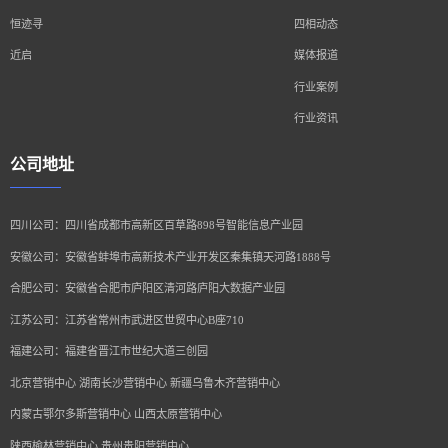
恒迹寻
四相动态
近启
媒体报道
行业案例
行业资讯
公司地址
四川公司：四川省成都市高新区百草路898号智能信息产业园
安徽公司：安徽省蚌埠市高新技术产业开发区秦集镇天河路1888号
合肥公司：安徽省合肥市庐阳区清河路庐阳大数据产业园
江苏公司：江苏省常州市武进区世贸中心B座710
福建公司：福建省晋江市世纪大道三创园
北京营销中心 湖南长沙营销中心 新疆乌鲁木齐营销中心
内蒙古鄂尔多斯营销中心 山西太原营销中心
陕西榆林营销中心 贵州贵阳营销中心