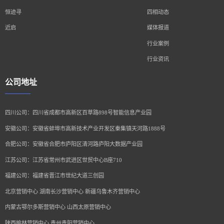
恒迹寻
四相动态
近启
媒体报道
行业案例
行业资讯
公司地址
四川公司：四川省成都市高新区百草路898号智能信息产业园
安徽公司：安徽省蚌埠市高新技术产业开发区秦集镇天河路1888号
合肥公司：安徽省合肥市庐阳区清河路庐阳大数据产业园
江苏公司：江苏省常州市武进区世贸中心B座710
福建公司：福建省晋江市世纪大道三创园
北京营销中心 湖南长沙营销中心 新疆乌鲁木齐营销中心
内蒙古鄂尔多斯营销中心 山西太原营销中心
陕西榆林营销中心 贵州贵阳营销中心