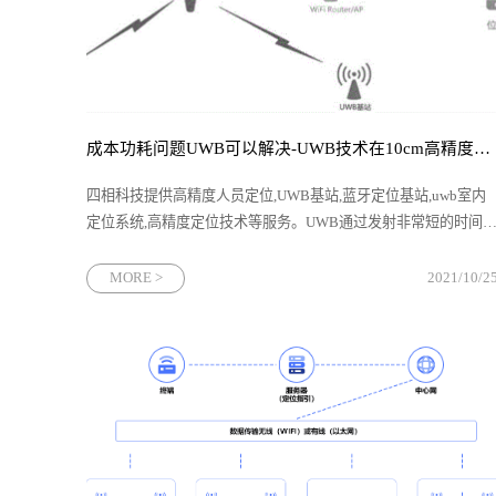
成本功耗问题UWB可以解决-UWB技术在10cm高精度定的发展趋势-uwb室内定位系统「四相科技」
四相科技提供高精度人员定位,UWB基站,蓝牙定位基站,uwb室内
定位系统,高精度定位技术等服务。UWB通过发射非常短的时间
冲来传送数据，这使得它具有功率低、传输速率高、系统容量
大、不易产生干扰、隐蔽性好、精确定位、设备简单、成本低等
MORE >
2021/10/2
优点。不足之处是，由于UWB使用很宽的带宽与很多其他的无线
通信系统频段重叠，虽然理论上系统的发射功率很低，不会产生
严重的干扰，但是，在实际应用中还需要验证系统的兼容性问
题。