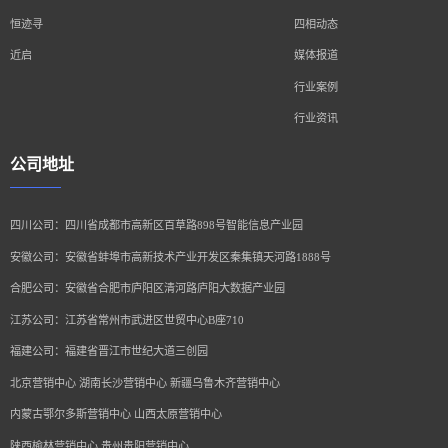
恒迹寻
四相动态
近启
媒体报道
行业案例
行业资讯
公司地址
四川公司：四川省成都市高新区百草路898号智能信息产业园
安徽公司：安徽省蚌埠市高新技术产业开发区秦集镇天河路1888号
合肥公司：安徽省合肥市庐阳区清河路庐阳大数据产业园
江苏公司：江苏省常州市武进区世贸中心B座710
福建公司：福建省晋江市世纪大道三创园
北京营销中心 湖南长沙营销中心 新疆乌鲁木齐营销中心
内蒙古鄂尔多斯营销中心 山西太原营销中心
陕西榆林营销中心 贵州贵阳营销中心