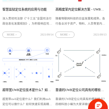
智慧监狱定位系统的应用与功能
高精度室内定位解决方案 – UWB超宽带定位系统
深入贯彻司法部《“十三五”全国司法行
随着物联网科技的日益发展和成熟，各
政信息化发展规划》，为积极响应司法
行各业对于资产、物料、人员等室内定
部《关于加快推进“智慧监狱​”建设的实
位的要求也日益增加。UWB​超宽带定位
施意见》的政策号召，为帮助提升信息
技术作为近年来新兴发展的室内定位技
MORE >
2021/09/14
MORE >
2021/09/13
化服务监狱安全防范。
术，利用纳秒至微微秒级的非正弦波窄
脉冲传输数据并实现定位，拥有高精
度、高动态、高容量、低功耗等优点。
超带宽UWB定位技术是什么？如何实现高精度定位？
靠谱的UWB定位公司具有的哪些特点？
超宽带uwb定位是什么？我们利用uwb
靠谱的UWB定位公司具有的哪些特点？
定位可以做什么？如何快速实现高精度
四相科技小编为大家详细介绍一下。