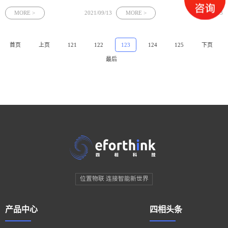
定位？关于“UWB定位”或许你有许多疑
问，四相科技为您解答uwb定位技术是
MORE >
2021/09/13
MORE >
2021/09/13
什么？
首页
上页
121
122
123
124
125
下页
最后
位置物联 连接智能新世界
产品中心
四相头条