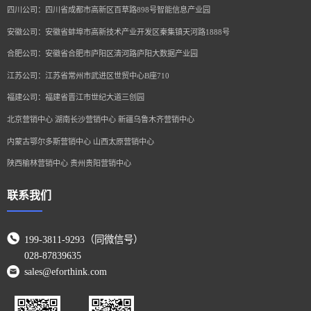
四川公司：四川省成都市高新区百草路898号智能信息产业园
安徽公司：安徽省蚌埠市高新技术产业开发区秦集镇天河路1888号
合肥公司：安徽省合肥市庐阳区清河路庐阳大数据产业园
江苏公司：江苏省常州市武进区世贸中心B座710
福建公司：福建省晋江市世纪大道三创园
北京营销中心 湖南长沙营销中心 新疆乌鲁木齐营销中心
内蒙古鄂尔多斯营销中心 山西太原营销中心
陕西榆林营销中心 贵州贵阳营销中心
联系我们
199-3811-9293（同微信号）
028-87839635
sales@eforthink.com