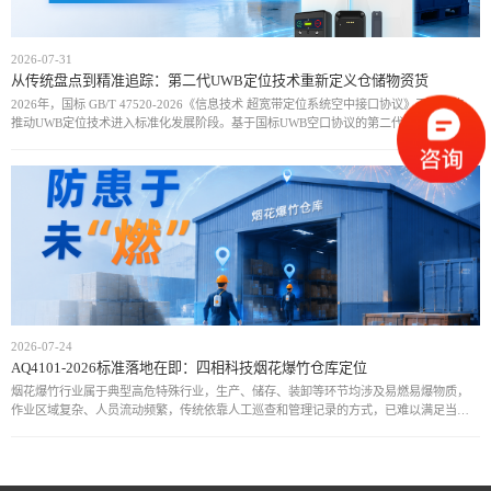
2026-07-31
从传统盘点到精准追踪：第二代UWB定位技术重新定义仓储物资货
2026年，国标 GB/T 47520-2026《信息技术 超宽带定位系统空中接口协议》正式实施，
推动UWB定位技术进入标准化发展阶段。基于国标UWB空口协议的第二代UWB物资定位
方案，通过统一通信规范和设备接口，实现厘米级定位、实时动态追
2026-07-24
AQ4101-2026标准落地在即：四相科技烟花爆竹仓库定位
烟花爆竹行业属于典型高危特殊行业，生产、储存、装卸等环节均涉及易燃易爆物质，
作业区域复杂、人员流动频繁，传统依靠人工巡查和管理记录的方式，已难以满足当前
安全监管需求。近年来，行业安全事故仍时有发生，人员位置不可知、危险区域管控不
足、异常情况