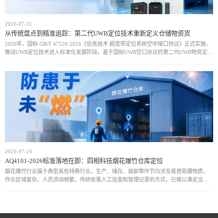
2026-07-31
从传统盘点到精准追踪：第二代UWB定位技术重新定义仓储物资货
2026年，国标 GB/T 47520-2026《信息技术 超宽带定位系统空中接口协议》正式实施，
推动UWB定位技术进入标准化发展阶段。基于国标UWB空口协议的第二代UWB物资定位
方案，通过统一通信规范和设备接口，实现厘米级定位、实时动态追
2026-07-24
AQ4101-2026标准落地在即：四相科技烟花爆竹仓库定位
烟花爆竹行业属于典型高危特殊行业，生产、储存、装卸等环节均涉及易燃易爆物质，
作业区域复杂、人员流动频繁，传统依靠人工巡查和管理记录的方式，已难以满足当前
安全监管需求。近年来，行业安全事故仍时有发生，人员位置不可知、危险区域管控不
足、异常情况