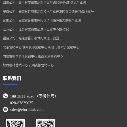
四川公司：四川省成都市高新区百草路898号智能信息产业园
安徽公司：安徽省蚌埠市高新技术产业开发区秦集镇天河路1888号
合肥公司：安徽省合肥市庐阳区清河路庐阳大数据产业园
江苏公司：江苏省常州市武进区世贸中心B座710
福建公司：福建省晋江市世纪大道三创园
北京营销中心 湖南长沙营销中心 新疆乌鲁木齐营销中心
内蒙古鄂尔多斯营销中心 山西太原营销中心
陕西榆林营销中心 贵州贵阳营销中心
联系我们
199-3811-9293（同微信号）
028-87839635
sales@eforthink.com