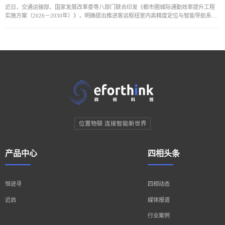
近日，交通运输部、国家发展改革委等八部门联合印发《都市圈城际通勤效率提升工程
实施方案（2026－2030年）》，明确提出推进客运枢纽室内高精度定位与智能导航系统
建设，提升枢纽内部出行服务的便捷性与智能化水平。在此政策推动下，依托UWB下行T
位置物联 连接智能新世界
产品中心
四相头条
恒迹寻
四相动态
近启
媒体报道
行业案例