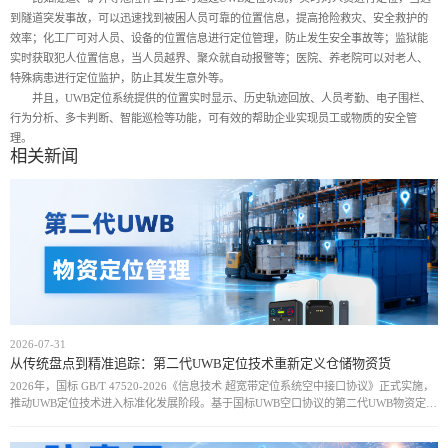
到隧道突发事故，可以迅速找到被困人员可靠的位置信息，提高抢险救灾、安全救护的
效率；化工厂可对人员、设备的位置信息进行定位管理，防止发生安全事故等；监狱能
实时获取犯人位置信息，当人员越界、聚众就自动报警等；医院、养老院可以对老人、
特殊病患进行定位监护，防止其发生意外等。
并且，UWB定位系统提供的位置实时显示、历史轨迹回放、人员考勤、电子围栏、
行为分析、多卡判断、智能巡检等功能，可有效的帮助企业实现员工或物质的安全管
理。
相关新闻
2026-07-31
从传统盘点到精准追踪：第二代UWB定位技术重新定义仓储物资货
2026年，国标 GB/T 47520-2026《信息技术 超宽带定位系统空中接口协议》正式实施，
推动UWB定位技术进入标准化发展阶段。基于国标UWB空口协议的第二代UWB物资定位
方案，通过统一通信规范和设备接口，实现厘米级定位、实时动态追