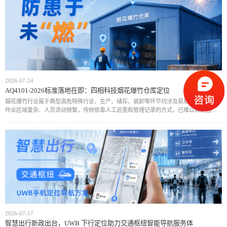
2026-07-24
AQ4101-2026标准落地在即：四相科技烟花爆竹仓库定位
烟花爆竹行业属于典型高危特殊行业，生产、储存、装卸等环节均涉及易燃易爆物质，
作业区域复杂、人员流动频繁，传统依靠人工巡查和管理记录的方式，已难以满足当前
安全监管需求。近年来，行业安全事故仍时有发生，人员位置不可知、危险区域管控不
足、异常情况
2026-07-17
智慧出行新政出台，UWB 下行定位助力交通枢纽智能导航服务体