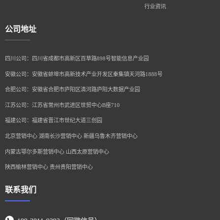
行业资讯
公司地址
四川公司：四川省成都市高新区百草路898号智能信息产业园
安徽公司：安徽省蚌埠市高新技术产业开发区秦集镇天河路1888号
合肥公司：安徽省合肥市庐阳区清河路庐阳大数据产业园
江苏公司：江苏省常州市武进区世贸中心B座710
福建公司：福建省晋江市世纪大道三创园
北京营销中心 湖南长沙营销中心 新疆乌鲁木齐营销中心
内蒙古鄂尔多斯营销中心 山西太原营销中心
陕西榆林营销中心 贵州贵阳营销中心
联系我们