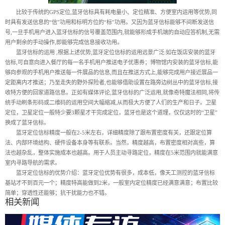
比较于传统的GPS定位,蓝牙信标具有耗电量小、定位精准、方便室内运用等优势,同
时具有发送信息的“信”功用和标明方位的“标”功用。又因为蓝牙信标能够不间断发送信
号,一旦手机用户进入蓝牙信标的信号覆盖范围内,就能够形成手机端的自动应答机制,无需
用户剩余的手动操作,即能够完成信息接收功用。
蓝牙信标的运用 ,根据上述优势,蓝牙定位信标的运用远景广泛:如在饭店安装的蓝牙
信标,可自意向进入餐厅的每一名手机用户推送电子优惠券；博物馆内安装的蓝牙信标,能
够向参观的手机用户推送每一件展品的信息,而且在推送方式上,能够完成用户接近展品一
定距离内才推送；乃至走失的野外探险者,也能够借助设置在路旁边树丛中的蓝牙信标,接
收特方便的回家道路信息。正如有媒体评论,蓝牙信标的广泛运用,就像奇特魔法相同,将传
统手动刷条形码或二维码的运用空间大幅缩减,从而极大方便了人们的生产和日子。卫星
定位，卫星定位一般特少要3颗星才干完成定位，蓝牙也是这个道理，仅仅这时的“卫星”
换成了蓝牙信标。
蓝牙定位信标精度一般在2-5米左右，详细精度除了跟布置密度有关，还跟定位算
法、内部环境结构、硬件设备本身等有联系。当然，精度越高，布置密度相对高些，算
法也越杂乱，整体实施成本也越高。用于人员主动寻路定位，精度在5米范围内就能满意
室内寻路导航的需求。
蓝牙定位信标的优势介绍：蓝牙定位优势有很多，成本低，像天工测控的蓝牙信标
基站才不到百元一个；精度特高能做到2米，一般室内定位精度已经满意满意；布置比较
简单；穿透性还能够；抗干扰能力也不错。
相关新闻