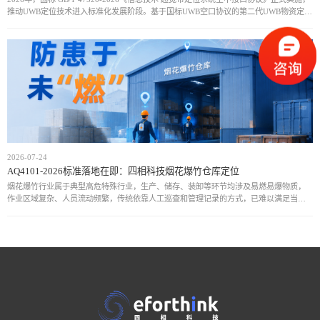
推动UWB定位技术进入标准化发展阶段。基于国标UWB空口协议的第二代UWB物资定位
方案，通过统一通信规范和设备接口，实现厘米级定位、实时动态追
2026-07-24
AQ4101-2026标准落地在即：四相科技烟花爆竹仓库定位
烟花爆竹行业属于典型高危特殊行业，生产、储存、装卸等环节均涉及易燃易爆物质，
作业区域复杂、人员流动频繁，传统依靠人工巡查和管理记录的方式，已难以满足当前
安全监管需求。近年来，行业安全事故仍时有发生，人员位置不可知、危险区域管控不
足、异常情况