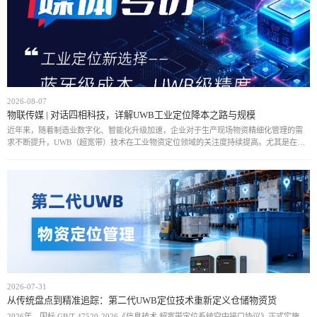
2026-08-07
物联传媒 | 对话四相科技，详解UWB工业定位降本之路与规模
近年来，随着制造业数字化、智能化升级加速，企业对于生产现场物资精细化管理的需
求不断提升，UWB（超宽带）技术在工业物资定位领域的关注度持续提高。尤其是在汽
车制造、航空制造、能源等复杂工业场景中，传统定位方式难以满足高精度、实时化管
理需求，而
2026-07-31
从传统盘点到精准追踪：第二代UWB定位技术重新定义仓储物资货
2026年，国标 GB/T 47520-2026《信息技术 超宽带定位系统空中接口协议》正式实施，