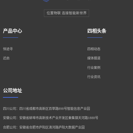
位置物联 连接智能新世界
产品中心
四相头条
恒迹寻
四相动态
近启
媒体报道
行业案例
行业资讯
公司地址
四川公司：四川省成都市高新区百草路898号智能信息产业园
安徽公司：安徽省蚌埠市高新技术产业开发区秦集镇天河路1888号
合肥公司：安徽省合肥市庐阳区清河路庐阳大数据产业园