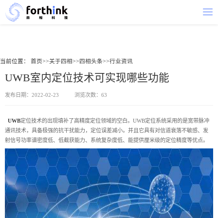
当前位置：
首页
>>
关于四相
>>
四相头条
>>
行业资讯
UWB室内定位技术可实现哪些功能
发布日期：2022-02-23
浏览次数：63
UWB
定位技术的出现填补了高精度定位领域的空白。UWB定位系统采用的是宽带脉冲
通讯技术，具备极强的抗干扰能力，定位误差减小。并且它具有对信道衰落不敏感、发
射信号功率谱密度低、低截获能力、系统复杂度低、能提供厘米级的定位精度等优点。