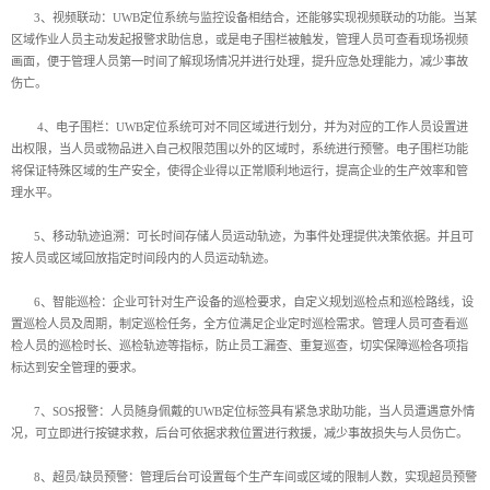
3、视频联动：UWB定位系统与监控设备相结合，还能够实现视频联动的功能。当某
区域作业人员主动发起报警求助信息，或是电子围栏被触发，管理人员可查看现场视频
画面，便于管理人员第一时间了解现场情况并进行处理，提升应急处理能力，减少事故
伤亡。
4、电子围栏：UWB定位系统可对不同区域进行划分，并为对应的工作人员设置进
出权限，当人员或物品进入自己权限范围以外的区域时，系统进行预警。电子围栏功能
将保证特殊区域的生产安全，使得企业得以正常顺利地运行，提高企业的生产效率和管
理水平。
5、移动轨迹追溯：可长时间存储人员运动轨迹，为事件处理提供决策依据。并且可
按人员或区域回放指定时间段内的人员运动轨迹。
6、智能巡检：企业可针对生产设备的巡检要求，自定义规划巡检点和巡检路线，设
置巡检人员及周期，制定巡检任务，全方位满足企业定时巡检需求。管理人员可查看巡
检人员的巡检时长、巡检轨迹等指标，防止员工漏查、重复巡查，切实保障巡检各项指
标达到安全管理的要求。
7、SOS报警：人员随身佩戴的UWB定位标签具有紧急求助功能，当人员遭遇意外情
况，可立即进行按键求救，后台可依据求救位置进行救援，减少事故损失与人员伤亡。
8、超员/缺员预警：管理后台可设置每个生产车间或区域的限制人数，实现超员预警