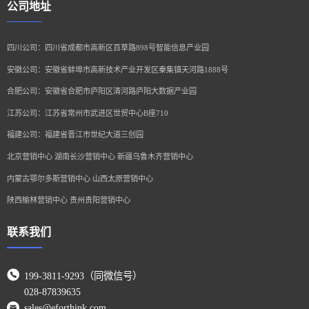
公司地址
四川公司：四川省成都市高新区百草路898号智能信息产业园
安徽公司：安徽省蚌埠市高新技术产业开发区秦集镇天河路1888号
合肥公司：安徽省合肥市庐阳区清河路庐阳大数据产业园
江苏公司：江苏省常州市武进区世贸中心B座710
福建公司：福建省晋江市世纪大道三创园
北京营销中心 湖南长沙营销中心 新疆乌鲁木齐营销中心
内蒙古鄂尔多斯营销中心 山西太原营销中心
陕西榆林营销中心 贵州贵阳营销中心
联系我们
199-3811-9293（同微信号）
028-87839635
sales@eforthink.com