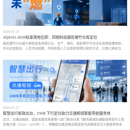
2026-07-24
AQ4101-2026标准落地在即：四相科技烟花爆竹仓库定位
烟花爆竹行业属于典型高危特殊行业，生产、储存、装卸等环节均涉及易燃易爆物质，
作业区域复杂、人员流动频繁，传统依靠人工巡查和管理记录的方式，已难以满足当前
安全监管需求。近年来，行业安全事故仍时有发生，人员位置不可知、危险区域管控不
足、异常情况
2026-07-17
智慧出行新政出台，UWB 下行定位助力交通枢纽智能导航服务体
近日，交通运输部、国家发展改革委等八部门联合印发《都市圈城际通勤效率提升工程
实施方案（2026－2030年）》，明确提出推进客运枢纽室内高精度定位与智能导航系统
建设，提升枢纽内部出行服务的便捷性与智能化水平。在此政策推动下，依托UWB下行T