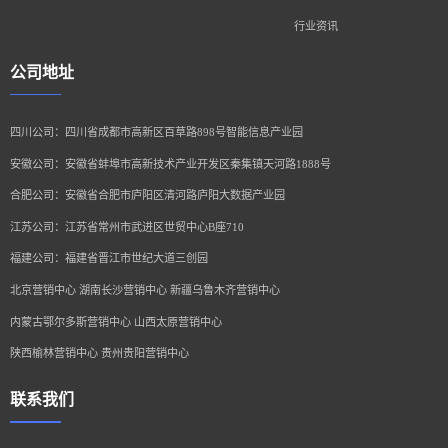
行业资讯
公司地址
四川公司：四川省成都市高新区百草路898号智能信息产业园
安徽公司：安徽省蚌埠市高新技术产业开发区秦集镇天河路1888号
合肥公司：安徽省合肥市庐阳区清河路庐阳大数据产业园
江苏公司：江苏省常州市武进区世贸中心B座710
福建公司：福建省晋江市世纪大道三创园
北京营销中心 湖南长沙营销中心 新疆乌鲁木齐营销中心
内蒙古鄂尔多斯营销中心 山西太原营销中心
陕西榆林营销中心 贵州贵阳营销中心
联系我们