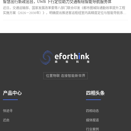
智慧出行新政出台，UWB 下行定位助力交通枢纽智能导航服务体
近日，交通运输部、国家发展改革委等八部门联合印发《都市圈城际通勤效率提升工程
实施方案（2026－2030年）》，明确提出推进客运枢纽室内高精度定位与智能导航系统
建设，提升枢纽内部出行服务的便捷性与智能化水平。在此政策推动下，依托UWB下行T
位置物联 连接智能新世界
产品中心
四相头条
恒迹寻
四相动态
近启
媒体报道
行业案例