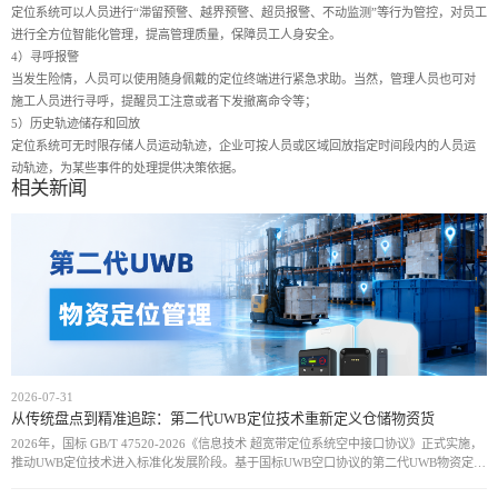
定位系统可以人员进行“滞留预警、越界预警、超员报警、不动监测”等行为管控，对员工
进行全方位智能化管理，提高管理质量，保障员工人身安全。
4）寻呼报警
当发生险情，人员可以使用随身佩戴的定位终端进行紧急求助。当然，管理人员也可对
施工人员进行寻呼，提醒员工注意或者下发撤离命令等；
5）历史轨迹储存和回放
定位系统可无时限存储人员运动轨迹，企业可按人员或区域回放指定时间段内的人员运
动轨迹，为某些事件的处理提供决策依据。
相关新闻
2026-07-31
从传统盘点到精准追踪：第二代UWB定位技术重新定义仓储物资货
2026年，国标 GB/T 47520-2026《信息技术 超宽带定位系统空中接口协议》正式实施，
推动UWB定位技术进入标准化发展阶段。基于国标UWB空口协议的第二代UWB物资定位
方案，通过统一通信规范和设备接口，实现厘米级定位、实时动态追