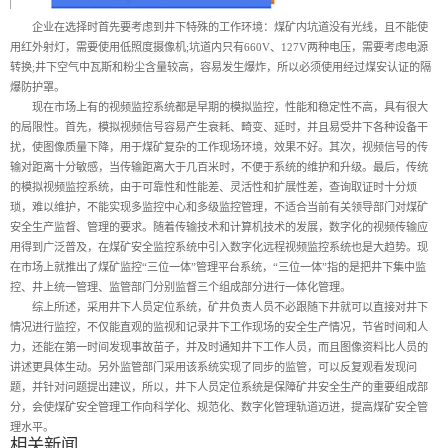
企业在选择时首先要考虑到井下特殊的工作环境：煤矿内坑道没有光线，且不能使
用红外射灯，需要使用低照度摄像机;坑道内只有660V、127V两种电压，需要考虑电源
转换;井下空气中瓦斯和粉尘含量较高，容易发生爆炸，所以必须使用经过煤安认证的隔
爆防护罩。
现在市场上有的视频监控系统都是早期的模拟监控，性能和稳定性不高，具有很大
的局限性。首先，模拟视频信号容易产生衰耗、畸变、延时，并且易受井下各种设备干
扰，使图像质量下降，用于煤矿复杂的工作现场环境，效果不好。其次，视频信号的传
输对距离十分敏感，当传输距离大于几百米时，不便于系统的维护和升级。最后，传统
的模拟视频监控系统，由于可靠性和性能差、灵活性和扩展性差，查询取证时十分烦
琐，难以维护，不能实现多监控中心和多级监控管理，不适合当前有关领导部门对煤矿
安全生产监督、管理的要求。随着传输技术和计算机技术的发展，数字化的视频传输应
用得到广泛普及，在煤矿安全监控系统中引入数字化远程视频监控系统也是大趋势。现
在市场上就推出了煤矿监控“三位一体”管理平台系统，“三位一体”指的是把井下集中监
控、井上统一管理、监管部门分别监督三个组成部分进行一体化管理。
综上所述，采用井下人员定位系统，矿井负责人员不必跟随下井就可以直接对井下
情况进行监控，不仅能直观的监视和记录井下工作现场的安全生产情况，节省时间和人
力，还能在第一时间发现事故苗子，并及时通知井下工作人员，而且图像资料比人员的
讲述更具体生动。另外监管部门采用该系统实现了同步的监管，可以反复观看发现问
题，并针对问题提出建议，所以，井下人员定位系统是保障矿井安全生产的重要组成部
分，会使煤矿安全管理工作向科学化、规范化、数字化管理轨道迈进，提高煤矿安全管
理水平。
相关新闻