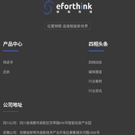
位置物联 连接智能新世界
产品中心
四相头条
恒迹寻
四相动态
近启
媒体报道
行业案例
行业资讯
公司地址
四川公司：四川省成都市高新区百草路898号智能信息产业园
安徽公司：安徽省蚌埠市高新技术产业开发区秦集镇天河路1888号