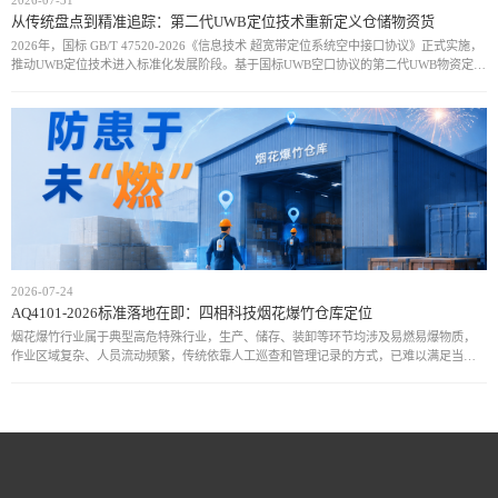
从传统盘点到精准追踪：第二代UWB定位技术重新定义仓储物资货
2026年，国标 GB/T 47520-2026《信息技术 超宽带定位系统空中接口协议》正式实施，
推动UWB定位技术进入标准化发展阶段。基于国标UWB空口协议的第二代UWB物资定位
方案，通过统一通信规范和设备接口，实现厘米级定位、实时动态追
2026-07-24
AQ4101-2026标准落地在即：四相科技烟花爆竹仓库定位
烟花爆竹行业属于典型高危特殊行业，生产、储存、装卸等环节均涉及易燃易爆物质，
作业区域复杂、人员流动频繁，传统依靠人工巡查和管理记录的方式，已难以满足当前
安全监管需求。近年来，行业安全事故仍时有发生，人员位置不可知、危险区域管控不
足、异常情况