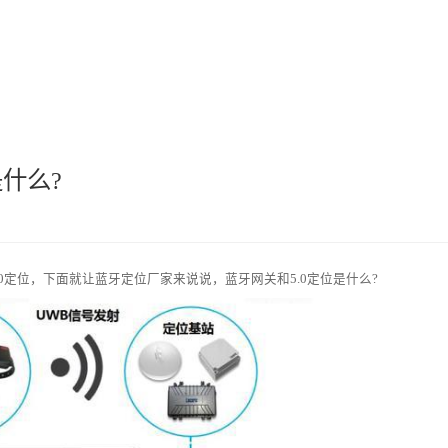
航
工业安全
工业智能
公检法司
智慧城市
无感交互
是什么?
.0定位，下面就让
蓝牙定位厂家
来说说，蓝牙网关和5.0定位是什么?