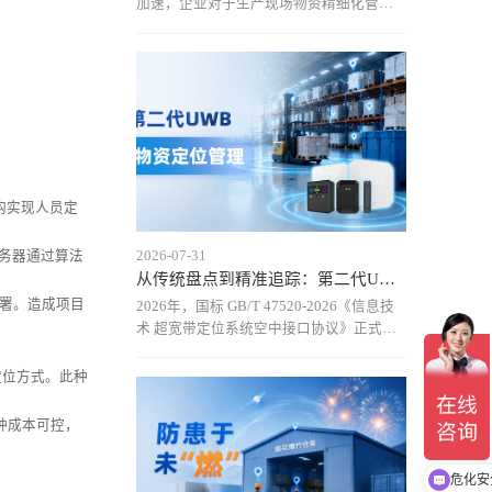
加速，企业对于生产现场物资精细化管理
的需求不断提升，UWB（超宽带）技术在
工业物资定位领域的关注度持续提高。尤
其是在汽车制造、航空制造、能源等复杂
工业场景中，传统定位方式难以满足高精
度、实时化管理需求，而
构实现人员定
2026-07-31
务器通过算法
从传统盘点到精准追踪：第二代UWB定位技术重新定义仓储物资货
署。造成项目
2026年，国标 GB/T 47520-2026《信息技
术 超宽带定位系统空中接口协议》正式实
施，推动UWB定位技术进入标准化发展阶
段。基于国标UWB空口协议的第二代UWB
定位方式。此种
物资定位方案，通过统一通信规范和设备
接口，实现厘米级定位、实时动态追
种成本可控，
危化安