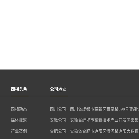
四相头条
公司地址
四相动态
四川公司：四川省成都市高新区百草路898号智能
媒体报道
安徽公司：安徽省蚌埠市高新技术产业开发区秦集镇
行业案例
合肥公司：安徽省合肥市庐阳区清河路庐阳大数据