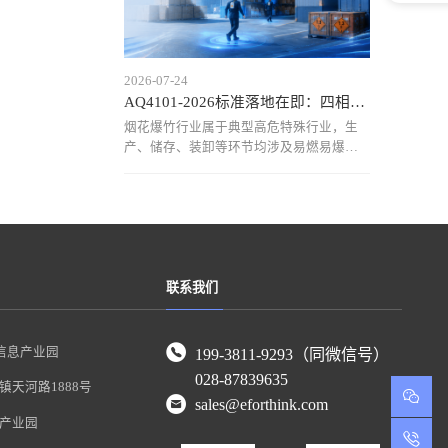
2026-07-24
AQ4101-2026标准落地在即：四相科技烟花爆竹仓库定位
烟花爆竹行业属于典型高危特殊行业，生
产、储存、装卸等环节均涉及易燃易爆物
质，作业区域复杂、人员流动频繁，传统
依靠人工巡查和管理记录的方式，已难以
满足当前安全监管需求。近年来，行业安
全事故仍时有发生，人员位置不可知、危
险区域管控不足、异常情况
联系我们
信息产业园
199-3811-9293（同微信号）
028-87839635
天河路1888号
sales@eforthink.com
产业园