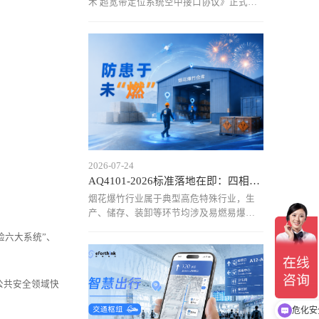
术 超宽带定位系统空中接口协议》正式实
施，推动UWB定位技术进入标准化发展阶
段。基于国标UWB空口协议的第二代UWB
物资定位方案，通过统一通信规范和设备
接口，实现厘米级定位、实时动态追
2026-07-24
AQ4101-2026标准落地在即：四相科技烟花爆竹仓库定位
烟花爆竹行业属于典型高危特殊行业，生
产、储存、装卸等环节均涉及易燃易爆物
质，作业区域复杂、人员流动频繁，传统
六大系统”、
依靠人工巡查和管理记录的方式，已难以
满足当前安全监管需求。近年来，行业安
全事故仍时有发生，人员位置不可知、危
公共安全领域快
险区域管控不足、异常情况
危化安