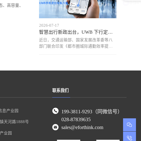
态、高容量、
2026-07-17
智慧出行新政出台，UWB 下行定位助力交通枢纽智能导航服务体
近日，交通运输部、国家发展改革委等八
部门联合印发《都市圈城际通勤效率提升
工程实施方案（2026－2030年）》，明确
提出推进客运枢纽室内高精度定位与智能
导航系统建设，提升枢纽内部出行服务的
便捷性与智能化水平。在此政策推动下，
依托UWB下行T
联系我们
信息产业园
199-3811-9293（同微信号）
028-87839635
天河路1888号
sales@eforthink.com
产业园