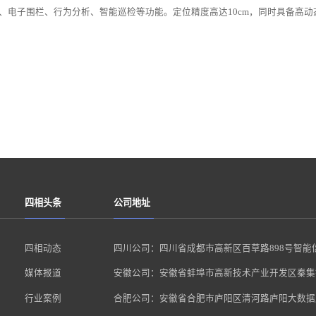
电子围栏、行为分析、智能巡检等功能。定位精度高达10cm，同时具备高动
四相头条
公司地址
四相动态
四川公司：四川省成都市高新区百草路898号智能
媒体报道
安徽公司：安徽省蚌埠市高新技术产业开发区秦集镇
行业案例
合肥公司：安徽省合肥市庐阳区清河路庐阳大数据