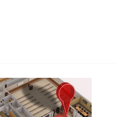
航
工业安全
工业智能
公检法司
智慧城市
无感交互
?