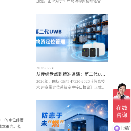
加速，企业对于生产现场物资精细化管理
的需求不断提升，UWB（超宽带）技术在
工业物资定位领域的关注度持续提高。尤
其是在汽车制造、航空制造、能源等复杂
工业场景中，传统定位方式难以满足高精
度、实时化管理需求，而
2026-07-31
从传统盘点到精准追踪：第二代UWB定位技术重新定义仓储物资货
2026年，国标 GB/T 47520-2026《信息技
术 超宽带定位系统空中接口协议》正式实
施，推动UWB定位技术进入标准化发展阶
段。基于国标UWB空口协议的第二代UWB
物资定位方案，通过统一通信规范和设备
接口，实现厘米级定位、实时动态追
FI的定位经度
危化安
但成本很高。蓝