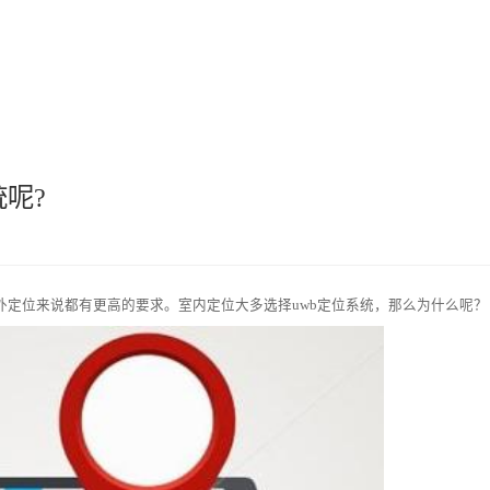
航
工业安全
工业智能
公检法司
智慧城市
无感交互
呢?
外定位来说都有更高的要求。室内定位大多选择
uwb定位系统
，那么为什么呢？