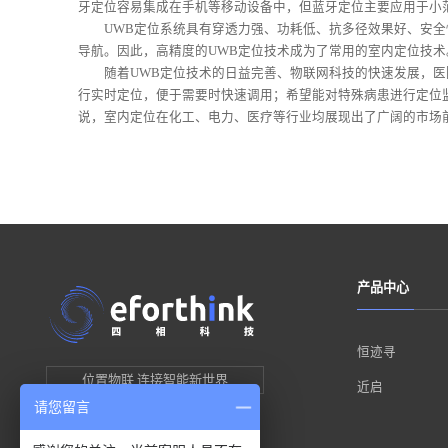
牙定位容易集成在手机等移动设备中，但蓝牙定位主要应用于小
UWB定位系统具有穿透力强、功耗低、抗多径效果好、安全
导航。因此，高精度的UWB定位技术成为了常用的室内定位技术
随着UWB定位技术的日益完善、物联网科技的快速发展，医
行实时定位，便于需要时快速调用；希望能对特殊病患进行定位
说，室内定位在化工、电力、医疗等行业均展现出了广阔的市场
产品中心
恒迹寻
位置物联 连接智能新世界
近启
请您留言