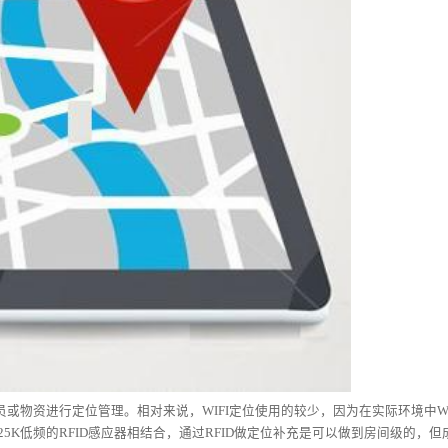
资进行定位管理。相对来说，WIFI定位使用的较少，因为在实际环境中WI
25K低频的RFID感应器相结合，通过RFID做定位补充是可以做到房间级的，