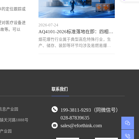
非煤矿
体的定位跟踪或
望对医疗设备进
2026-07-24
事故等。可以
AQ4101-2026标准落地在即：四相科技烟花爆竹仓库定位
烟花爆竹行业属于典型高危特殊行业，生
产、储存、装卸等环节均涉及易燃易爆物
质，作业区域复杂、人员流动频繁，传统
依靠人工巡查和管理记录的方式，已难以
满足当前安全监管需求。近年来，行业安
全事故仍时有发生，人员位置不可知、危
险区域管控不足、异常情况
联系我们
信息产业园
199-3811-9293（同微信号）
028-87839635
天河路1888号
sales@eforthink.com
产业园