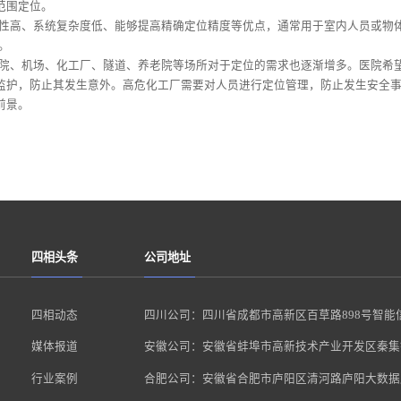
范围定位。
性高、系统复杂度低、能够提高精确定位精度等优点，通常用于室内人员或物
。
院、机场、化工厂、隧道、养老院等场所对于定位的需求也逐渐增多。医院希
监护，防止其发生意外。高危化工厂需要对人员进行定位管理，防止发生安全
前景。
四相头条
公司地址
四相动态
四川公司：四川省成都市高新区百草路898号智能
媒体报道
安徽公司：安徽省蚌埠市高新技术产业开发区秦集镇
行业案例
合肥公司：安徽省合肥市庐阳区清河路庐阳大数据